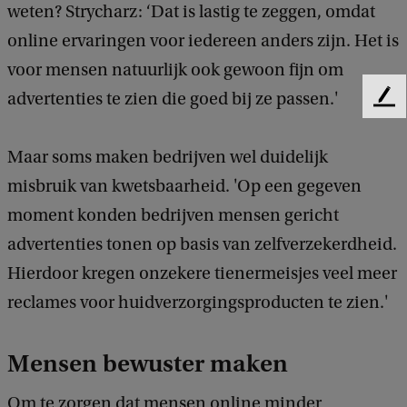
weten? Strycharz: ‘Dat is lastig te zeggen, omdat
online ervaringen voor iedereen anders zijn. Het is
voor mensen natuurlijk ook gewoon fijn om
advertenties te zien die goed bij ze passen.'
F
e
e
Maar soms maken bedrijven wel duidelijk
d
misbruik van kwetsbaarheid. 'Op een gegeven
b
a
moment konden bedrijven mensen gericht
c
advertenties tonen op basis van zelfverzekerdheid.
k
Hierdoor kregen onzekere tienermeisjes veel meer
reclames voor huidverzorgingsproducten te zien.'
Mensen bewuster maken
Om te zorgen dat mensen online minder