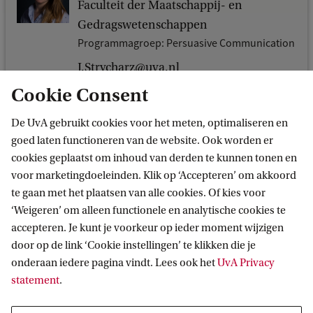
Faculteit der Maatschappij- en
Gedragswetenschappen
Programmagroep: Persuasive Communication
J.Strycharz@uva.nl
Cookie Consent
De UvA gebruikt cookies voor het meten, optimaliseren en
goed laten functioneren van de website. Ook worden er
cookies geplaatst om inhoud van derden te kunnen tonen en
voor marketingdoeleinden. Klik op ‘Accepteren’ om akkoord
te gaan met het plaatsen van alle cookies. Of kies voor
‘Weigeren’ om alleen functionele en analytische cookies te
Informatie voor
accepteren. Je kunt je voorkeur op ieder moment wijzigen
door op de link ‘Cookie instellingen’ te klikken die je
Bachelorstudiekiezers
Direct naar
onderaan iedere pagina vindt. Lees ook het
UvA Privacy
Masterstudiekiezers
statement
.
UvA-studenten
Webmail
Contact