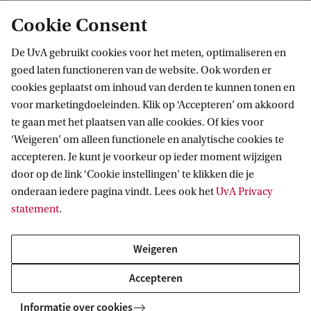
Cookie Consent
De UvA gebruikt cookies voor het meten, optimaliseren en
goed laten functioneren van de website. Ook worden er
cookies geplaatst om inhoud van derden te kunnen tonen en
voor marketingdoeleinden. Klik op ‘Accepteren’ om akkoord
te gaan met het plaatsen van alle cookies. Of kies voor
‘Weigeren’ om alleen functionele en analytische cookies te
Informatie voor
accepteren. Je kunt je voorkeur op ieder moment wijzigen
door op de link ‘Cookie instellingen’ te klikken die je
Bachelorstudiekiezers
Direct naar
onderaan iedere pagina vindt. Lees ook het
UvA Privacy
Masterstudiekiezers
statement
.
UvA-studenten
Webmail
Contact
Medewerkers
Bibliotheek
Weigeren
Journalisten
Vacatures
Contact en locaties
Accepteren
Alumni
Huisstijl
UvA op social media
Schooldecanen en vakdocenten
Informatie over cookies
Doneren