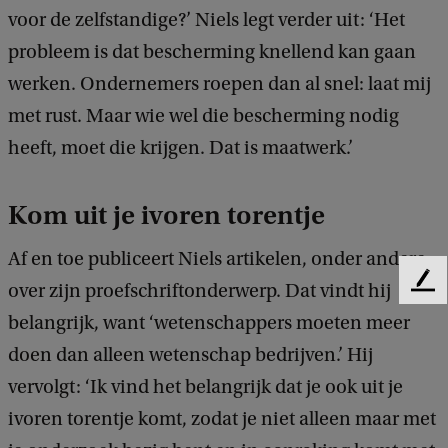
voor de zelfstandige?’ Niels legt verder uit: ‘Het
probleem is dat bescherming knellend kan gaan
werken. Ondernemers roepen dan al snel: laat mij
met rust. Maar wie wel die bescherming nodig
heeft, moet die krijgen. Dat is maatwerk.’
Kom uit je ivoren torentje
Af en toe publiceert Niels artikelen, onder andere
over zijn proefschriftonderwerp. Dat vindt hij
F
e
belangrijk, want ‘wetenschappers moeten meer
e
doen dan alleen wetenschap bedrijven.’ Hij
d
b
vervolgt: ‘Ik vind het belangrijk dat je ook uit je
a
ivoren torentje komt, zodat je niet alleen maar met
c
k