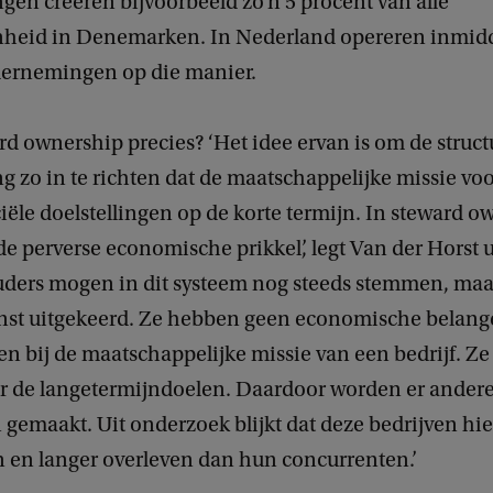
en creëren bijvoorbeeld zo’n 5 procent van alle
heid in Denemarken. In Nederland opereren inmid
ernemingen op die manier.
rd ownership precies? ‘Het idee ervan is om de struc
zo in te richten dat de maatschappelijke missie voo
iële doelstellingen op de korte termijn. In steward 
de perverse economische prikkel’, legt Van der Horst u
ders mogen in dit systeem nog steeds stemmen, maar
inst uitgekeerd. Ze hebben geen economische belang
en bij de maatschappelijke missie van een bedrijf. Z
r de langetermijndoelen. Daardoor worden er ander
 gemaakt. Uit onderzoek blijkt dat deze bedrijven hi
jn en langer overleven dan hun concurrenten.’