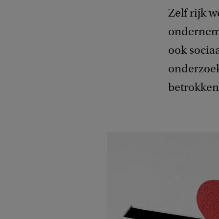
Zelf rijk 
onderneme
ook socia
onderzoek
betrokken