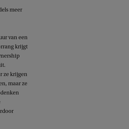
dels meer
tuur van een
rrang krijgt
ownership
it.
 ze krijgen
en, maar ze
e denken
e
erdoor