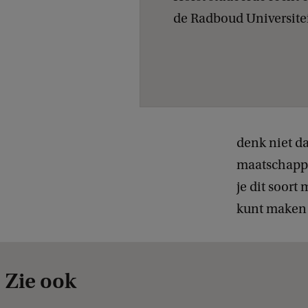
de Radboud Universitei
denk niet da
maatschappel
je dit soor
kunt maken d
Zie ook