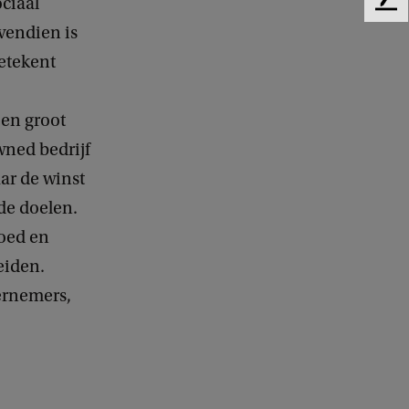
ociaal
F
e
vendien is
e
etekent
d
b
a
 en groot
c
wned bedrijf
k
ar de winst
de doelen.
oed en
eiden.
dernemers,