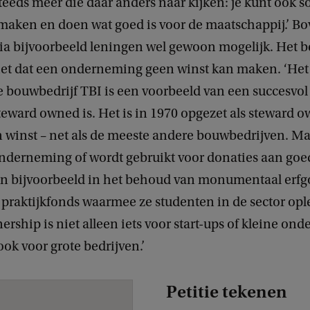
steeds meer die daar anders naar kijken: je kunt ook s
aken en doen wat goed is voor de maatschappij.’ Bo
via bijvoorbeeld leningen wel gewoon mogelijk. Het b
iet dat een onderneming geen winst kan maken. ‘Het
 bouwbedrijf TBI is een voorbeeld van een succesvol
steward owned is. Het is in 1970 opgezet als steward o
 winst – net als de meeste andere bouwbedrijven. Ma
 onderneming of wordt gebruikt voor donaties aan goe
en bijvoorbeeld in het behoud van monumentaal erfg
praktijkfonds waarmee ze studenten in de sector opl
rship is niet alleen iets voor start-ups of kleine on
ok voor grote bedrijven.’
Petitie tekenen