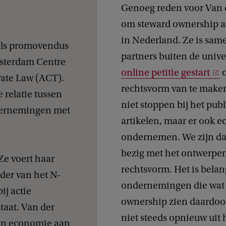
Genoeg reden voor Van 
om steward ownership a
in Nederland. Ze is sam
 als promovendus
partners buiten de unive
sterdam Centre
online petitie gestart
o
vate Law (ACT).
rechtsvorm van te maken
 relatie tussen
niet stoppen bij het pub
dernemingen met
artikelen, maar er ook ec
ondernemen. We zijn da
bezig met het ontwerpe
Ze voert haar
rechtsvorm. Het is belan
ader van het N-
ondernemingen die wat 
j actie
ownership zien daardoor
taat. Van der
niet steeds opnieuw uit 
 en economie aan