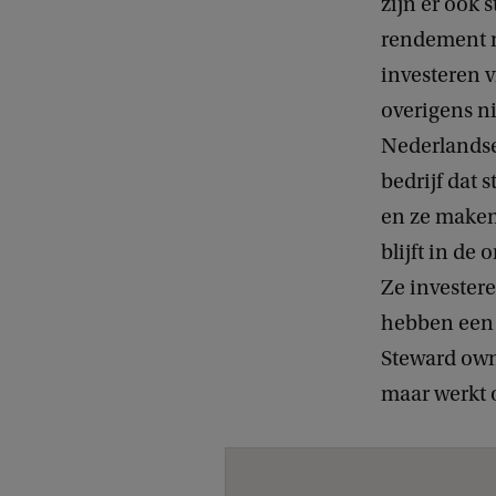
zijn er ook 
rendement m
investeren 
overigens n
Nederlandse
bedrijf dat 
en ze maken
blijft in de
Ze invester
hebben een 
Steward owne
maar werkt o