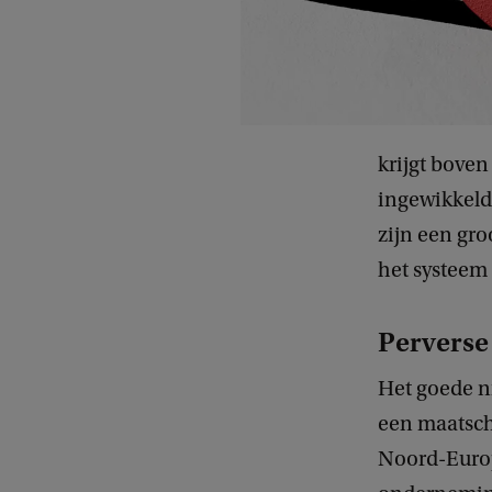
krijgt boven
ingewikkeld,
zijn een gr
het systeem 
Perverse
Het goede ni
een maatscha
Noord-Europ