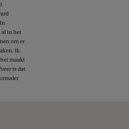
l
ward
In
al in het
omen om er
aken. Ik
r het maakt
veer is dat
normaler