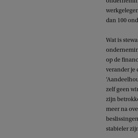
onderneming
werkgelegen
dan 100 ond
Wat is stewa
onderneming 
op de financ
verander je 
‘Aandeelhou
zelf geen w
zijn betrokk
meer na ove
beslissingen
stabieler zi