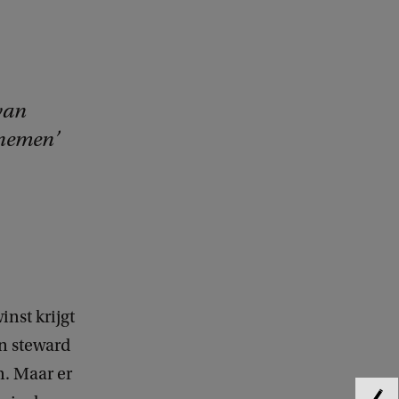
van
rnemen
nst krijgt
an steward
. Maar er