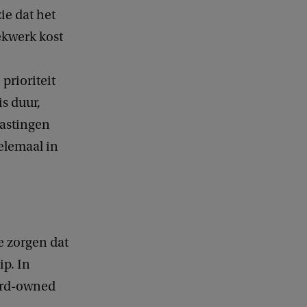
ie dat het
ekwerk kost
prioriteit
is duur,
lastingen
elemaal in
e zorgen dat
ip. In
ward-owned