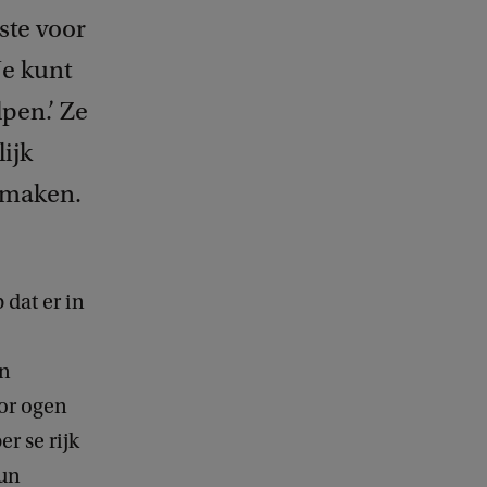
kste voor
Je kunt
pen.’ Ze
ijk
 maken.
 dat er in
en
or ogen
er se rijk
hun