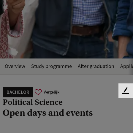
Overview
Study programme
After graduation
Appli
BACHELOR
Vergelijk
F
Political Science
e
e
Open days and events
d
b
a
c