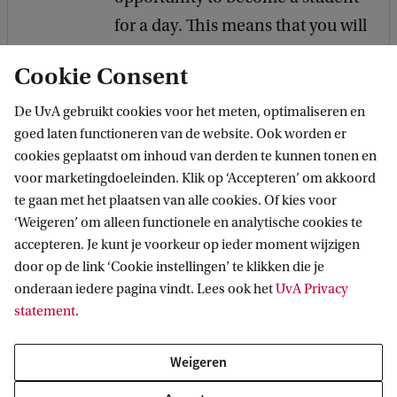
for a day. This means that you will
shadow a current student and
Cookie Consent
join them in attending an actual
lecture or tutorial.
De UvA gebruikt cookies voor het meten, optimaliseren en
goed laten functioneren van de website. Ook worden er
cookies geplaatst om inhoud van derden te kunnen tonen en
More information
voor marketingdoeleinden. Klik op ‘Accepteren’ om akkoord
te gaan met het plaatsen van alle cookies. Of kies voor
‘Weigeren’ om alleen functionele en analytische cookies te
accepteren. Je kunt je voorkeur op ieder moment wijzigen
door op de link ‘Cookie instellingen’ te klikken die je
Keep me informed
onderaan iedere pagina vindt. Lees ook het
UvA Privacy
statement
.
In autumn and spring you can attend live online
information sessions. Do you want us to keep you
Weigeren
informed on news and upcoming events?