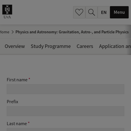
.
.
Menu
Home
Physics and Astronomy: Gravitation, Astro-, and Particle Physics
Overview
Study Programme
Careers
Application a