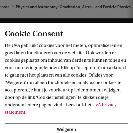
Home
Physics and Astronomy: Gravitation, Astro-, and Particle Physics
Cookie Consent
De UvA gebruikt cookies voor het meten, optimaliseren en
goed laten functioneren van de website. Ook worden er
cookies geplaatst om inhoud van derden te kunnen tonen en
Informatie voor
voor marketingdoeleinden. Klik op ‘Accepteren’ om akkoord
te gaan met het plaatsen van alle cookies. Of kies voor
Bachelorstudiekiezers
Direct naar
‘Weigeren’ om alleen functionele en analytische cookies te
Masterstudiekiezers
accepteren. Je kunt je voorkeur op ieder moment wijzigen
UvA-studenten
Webmail
door op de link ‘Cookie instellingen’ te klikken die je
Contact
Medewerkers
onderaan iedere pagina vindt. Lees ook het
UvA Privacy
Bibliotheek
statement
.
Journalisten
Vacatures
Contact en locaties
Alumni
Huisstijl
UvA op social media
Weigeren
Schooldecanen en vakdocenten
Doneren