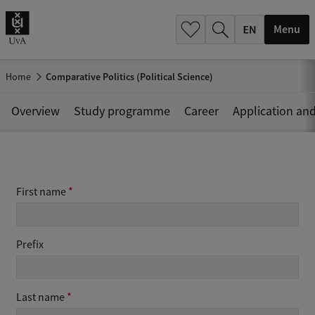
.
.
Menu
Home
Comparative Politics (Political Science)
Overview
Study programme
Career
Application an