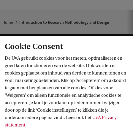
Home
Introduction to Research Methodology and Design
Cookie Consent
De UvA gebruikt cookies voor het meten, optimaliseren en
goed laten functioneren van de website. Ook worden er
cookies geplaatst om inhoud van derden te kunnen tonen en
Informatie voor
voor marketingdoeleinden. Klik op ‘Accepteren’ om akkoord
te gaan met het plaatsen van alle cookies. Of kies voor
Bachelorstudiekiezers
‘Weigeren’ om alleen functionele en analytische cookies te
Direct naar
Masterstudiekiezers
accepteren. Je kunt je voorkeur op ieder moment wijzigen
door op de link ‘Cookie instellingen’ te klikken die je
UvA-studenten
Webmail
Contact
onderaan iedere pagina vindt. Lees ook het
UvA Privacy
Medewerkers
Bibliotheek
statement
.
Journalisten
Vacatures
Contact en locaties