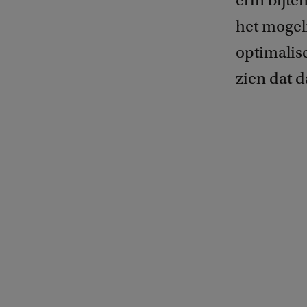
erin bijte
het mogel
optimalis
zien dat 