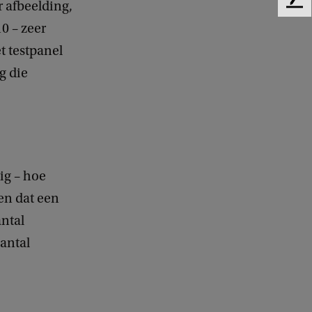
r afbeelding,
F
e
0 – zeer
e
t testpanel
d
b
g die
a
c
k
ig – hoe
en dat een
ntal
aantal