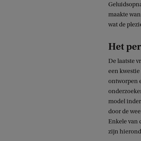
Geluidsopna
maakte wann
wat de plezi
Het per
De laatste v
een kwestie
ontworpen e
onderzoeker
model inder
door de weer
Enkele van d
zijn hierond