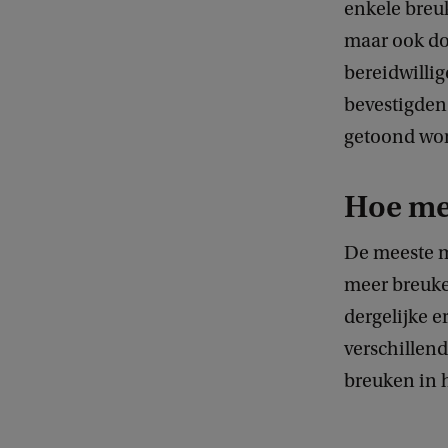
enkele breuk
maar ook do
bereidwillig
bevestigden 
getoond wor
Hoe me
De meeste m
meer breuke
dergelijke 
verschillend
breuken in 