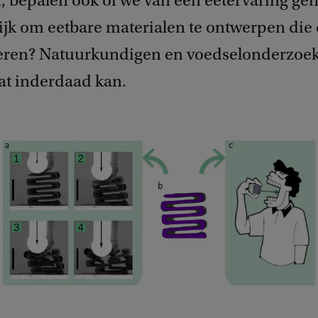
n, bepalen ook of we van een eetervaring gen
ijk om eetbare materialen te ontwerpen die 
eren? Natuurkundigen en voedselonderzoek
dat inderdaad kan.