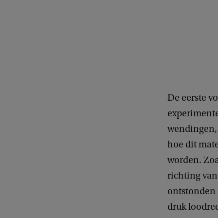
De eerste v
experimente
wendingen, 
hoe dit mat
worden. Zoa
richting van
ontstonden e
druk loodre