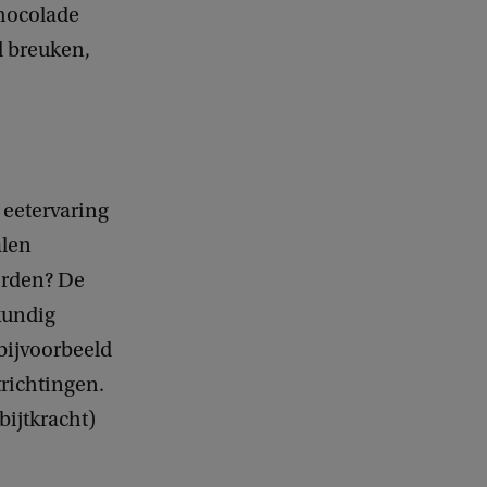
hocolade
l breuken,
 eetervaring
alen
orden? De
kundig
bijvoorbeeld
trichtingen.
bijtkracht)