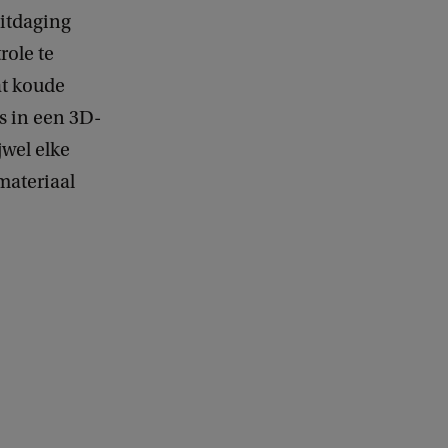
uitdaging
ole te
at koude
s in een 3D-
jwel elke
materiaal