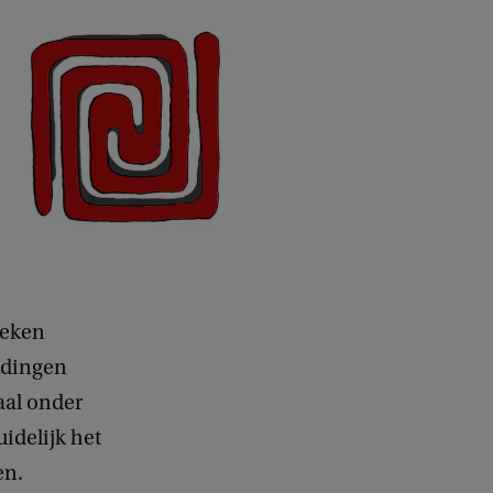
leken
ndingen
aal onder
idelijk het
en.