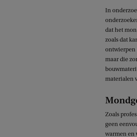
In onderzoe
onderzoeker
dat het mon
zoals dat ka
ontwierpen
maar die zo
bouwmateria
materialen 
Mondge
Zoals profe
geen eenvou
warmen en w