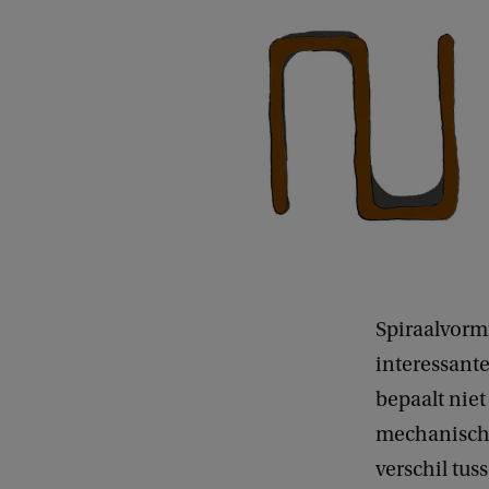
Spiraalvorm
interessant
bepaalt niet
mechanische
verschil tus