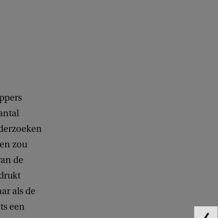
ppers
antal
nderzoeken
ren zou
van de
drukt
ar als de
ts een