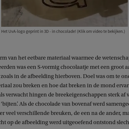
Het UvA-logo geprint in 3D - in chocolade! (Klik om video te bekijken.)
orm van het eetbare materiaal waarmee de wetenscha
erden was een S-vormig chocolaatje met een groot a
zoals in de afbeelding hierboven. Doel was om te o
eriaal zou breken en hoe dat breken in de mond erva
ls verwacht hingen de breekeigenschappen sterk af 
 ‘bijten’. Als de chocolade van bovenaf werd samenge
r veel verschillende breuken, de een na de ander, ma
cht op de afbeelding werd uitgeoefend ontstond slech