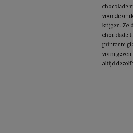
chocolade ma
voor de ond
krijgen. Ze 
chocolade to
printer te g
vorm geven d
altijd deze