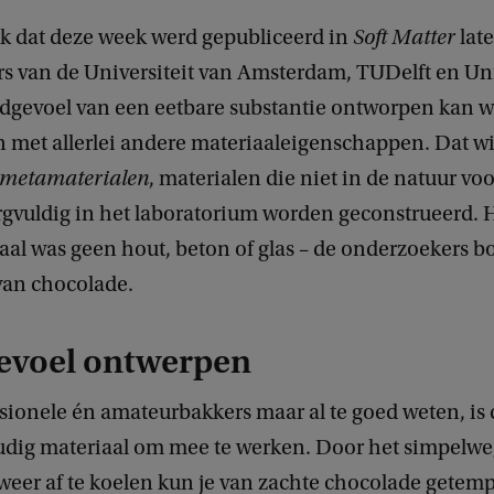
k dat deze week werd gepubliceerd in
Soft Matter
lat
s van de Universiteit van Amsterdam, TUDelft en Uni
dgevoel van een eetbare substantie ontworpen kan w
n met allerlei andere materiaaleigenschappen. Dat wi
metamaterialen
, materialen die niet in de natuur v
rgvuldig in het laboratorium worden geconstrueerd. 
al was geen hout, beton of glas – de onderzoekers
van chocolade.
voel ontwerpen
ssionele én amateurbakkers maar al te goed weten, is
dig materiaal om mee te werken. Door het simpelwe
eer af te koelen kun je van zachte chocolade getem