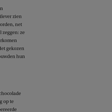
en
lever zien
orden, net
l zeggen: ze
oorkomen
Het gekozen
 bouwden hun
 chocolade
g op te
pereerde