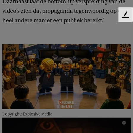
Daarnaast laat de bottom-up verspreiding van de
video’s zien dat propaganda tegenwoordig op een
F
heel andere manier een publiek bereikt.’
e
e
d
b
a
c
k
Copyright: Explosive Media