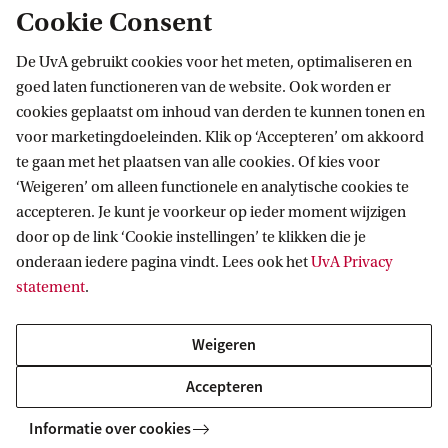
Nieuws
Van TikTok-meme tot propaganda: de opkomst van slopaganda
Cookie Consent
De UvA gebruikt cookies voor het meten, optimaliseren en
goed laten functioneren van de website. Ook worden er
cookies geplaatst om inhoud van derden te kunnen tonen en
voor marketingdoeleinden. Klik op ‘Accepteren’ om akkoord
te gaan met het plaatsen van alle cookies. Of kies voor
‘Weigeren’ om alleen functionele en analytische cookies te
Informatie voor
accepteren. Je kunt je voorkeur op ieder moment wijzigen
door op de link ‘Cookie instellingen’ te klikken die je
Bachelorstudiekiezers
Direct naar
onderaan iedere pagina vindt. Lees ook het
UvA Privacy
Masterstudiekiezers
statement
.
UvA-studenten
Webmail
Contact
Medewerkers
Bibliotheek
Weigeren
Journalisten
Vacatures
Contact en locaties
Accepteren
Alumni
Huisstijl
UvA op social media
Schooldecanen en vakdocenten
Informatie over cookies
Doneren