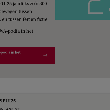
UI25 jaarlijks zo’n 300
 bewegen tussen
en tussen feit en fictie.
UvA-podia in het
podia in het
SPUI25
Spui 25-27