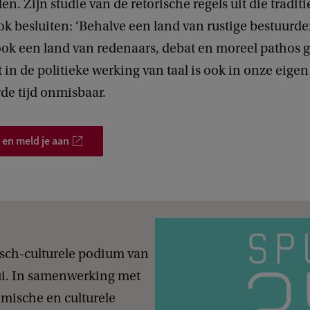
den. Zijn studie van de retorische regels uit die tradit
k besluiten: ‘Behalve een land van rustige bestuurder
ok een land van redenaars, debat en moreel pathos ge
t in de politieke werking van taal is ook in onze eigen
de tijd onmisbaar.
 en meld je aan
sch-culturele podium van
i. In samenwerking met
emische en culturele