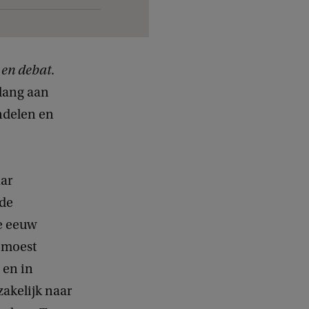
 en debat
.
elang aan
andelen en
aar
nde
ie eeuw
 moest
 en in
zakelijk naar