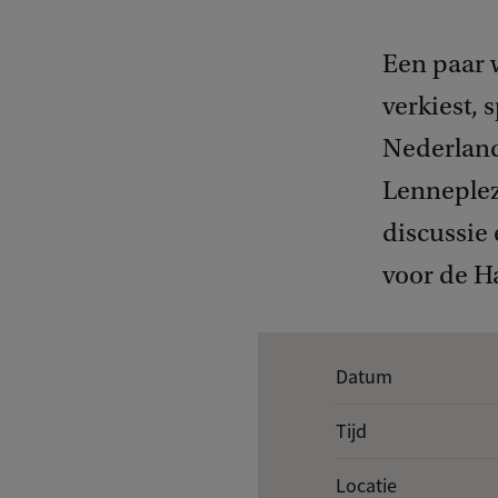
​Een paar
verkiest, 
Nederland
Lenneplezi
discussie
voor de H
K
Datum
e
Tijd
r
n
Locatie