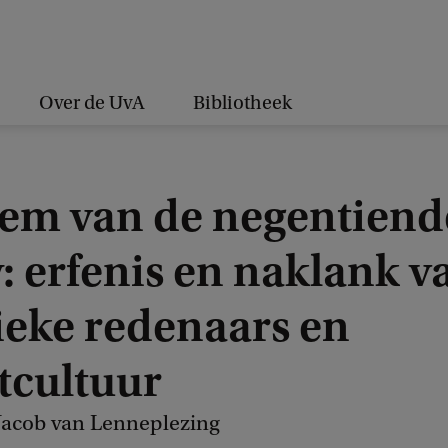
Over de UvA
Bibliotheek
tem van de negentiend
: erfenis en naklank v
ieke redenaars en
tcultuur
 Jacob van Lenneplezing