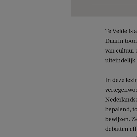
g
e
g
​Te Velde is
e
Daarin toont
v
van cultuur 
e
uiteindelij
n
s
​In deze lez
v
vertegenwoo
a
Nederlandse 
n
bepalend, t
e
bewijzen. Z
v
debatten eff
e