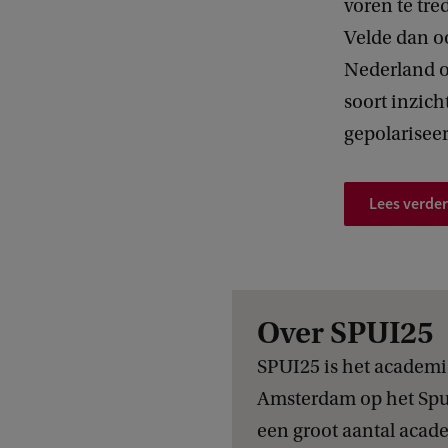
voren te tre
n
Velde dan oo
e
Nederland o
m
soort inzich
e
gepolariseer
n
t
D
Lees verder
e
s
t
Over SPUI25
e
m
SPUI25 is het academi
v
Amsterdam op het Spu
a
een groot aantal acad