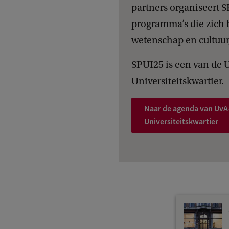
n
partners organiseert SP
d
programma’s die zich
e
wetenschap en cultuur, 
n
SPUI25 is een van de 
e
Universiteitskwartier.
g
e
Naar de agenda van UvA-
n
Universiteitskwartier
t
i
e
n
d
e