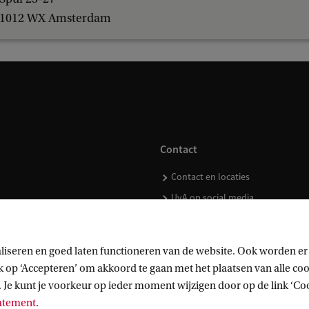
1012 WX Amsterdam
Contact
Contact en locaties
UvA op social media
liseren en goed laten functioneren van de website. Ook worden er
op ‘Accepteren’ om akkoord te gaan met het plaatsen van alle cook
kopen
 Je kunt je voorkeur op ieder moment wijzigen door op de link ‘Cook
tatement
.