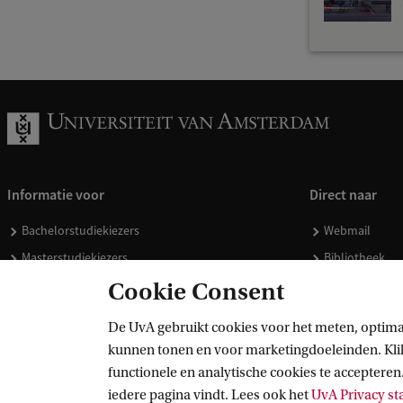
e
e
u
w
:
e
r
Informatie voor
Direct naar
f
Bachelorstudiekiezers
Webmail
e
Masterstudiekiezers
Bibliotheek
n
UvA-studenten
Vacatures
Cookie Consent
i
Medewerkers
Huisstijl
s
De UvA gebruikt cookies voor het meten, optima
Journalisten
Doneren
kunnen tonen en voor marketingdoeleinden. Klik 
e
Alumni
Merchandise 
functionele en analytische cookies te accepteren.
n
Schooldecanen en vakdocenten
iedere pagina vindt. Lees ook het
UvA Privacy s