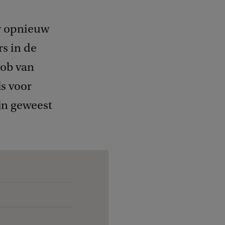
r opnieuw
rs in de
cob van
ls voor
jn geweest