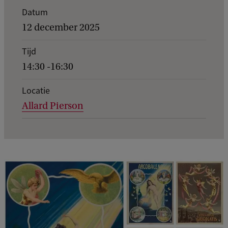
K
Datum
e
12 december 2025
r
Tijd
n
14:30 -16:30
g
e
Locatie
Allard Pierson
g
e
v
e
n
s
v
a