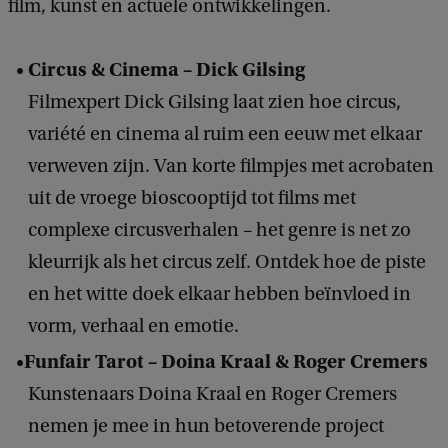
film, kunst en actuele ontwikkelingen.
u
s
Circus & Cinema – Dick Gilsing
l
Filmexpert Dick Gilsing laat zien hoe circus,
e
variété en cinema al ruim een eeuw met elkaar
z
verweven zijn. Van korte filmpjes met acrobaten
i
uit de vroege bioscooptijd tot films met
n
complexe circusverhalen – het genre is net zo
g
kleurrijk als het circus zelf. Ontdek hoe de piste
en het witte doek elkaar hebben beïnvloed in
vorm, verhaal en emotie.
Funfair Tarot – Doina Kraal & Roger Cremers
Kunstenaars Doina Kraal en Roger Cremers
nemen je mee in hun betoverende project