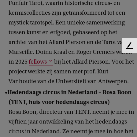
Funfair Tarot, waarin historische circus- en
kermiscollecties zijn getransformeerd tot een
mystiek tarotspel. Een unieke samenwerking
tussen kunst en erfgoed, gebaseerd op het
archief van het Allard Pierson en de Tarot van
F
Marseille. Doina Kraal en Roger Cremers waren
e
in 2025
fellows
bij het Allard Pierson. Voor het
e
d
project werkte zij samen met prof. Kurt
b
Vanhoutte van de Universiteit van Antwerpen.
a
c
Hedendaags circus in Nederland – Rosa Boon
k
(TENT, huis voor hedendaags circus)
Rosa Boon, directeur van TENT, neemt je mee in
vijftien jaar ontwikkeling van het hedendaags
circus in Nederland. Ze neemt je mee in hoe het