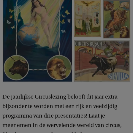
n
e
v
e
n
e
m
e
n
t
De jaarlijkse Circuslezing belooft dit jaar extra
C
bijzonder te worden met een rijk en veelzijdig
i
programma van drie presentaties! Laat je
r
meenemen in de wervelende wereld van circus,
c