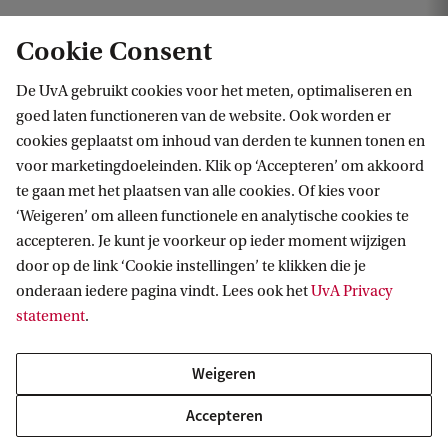
n
de grote culturele instituties van de 20e eeuw (beter) kunnen gebruiken
Cookie Consent
s
t
De UvA gebruikt cookies voor het meten, optimaliseren en
i
goed laten functioneren van de website. Ook worden er
cookies geplaatst om inhoud van derden te kunnen tonen en
t
voor marketingdoeleinden. Klik op ‘Accepteren’ om akkoord
u
te gaan met het plaatsen van alle cookies. Of kies voor
t
‘Weigeren’ om alleen functionele en analytische cookies te
Informatie voor
accepteren. Je kunt je voorkeur op ieder moment wijzigen
i
door op de link ‘Cookie instellingen’ te klikken die je
Bachelorstudiekiezers
e
Direct naar
onderaan iedere pagina vindt. Lees ook het
UvA Privacy
Masterstudiekiezers
s
statement
.
UvA-studenten
Webmail
v
Contact
Medewerkers
Bibliotheek
a
Weigeren
Journalisten
Vacatures
Contact en locaties
n
Accepteren
Alumni
Huisstijl
UvA op social media
d