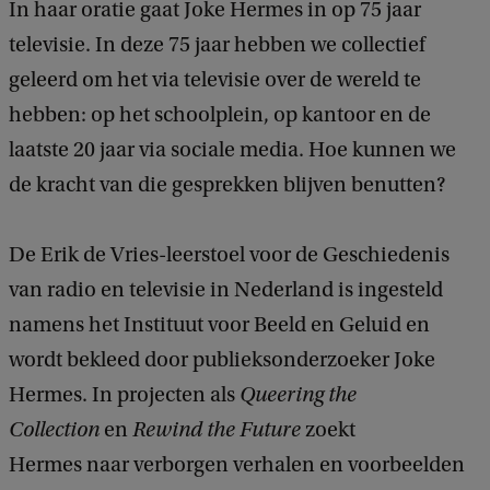
In haar oratie gaat Joke Hermes in op 75 jaar
e
televisie. In deze 75 jaar hebben we collectief
n
geleerd om het via televisie over de wereld te
t
hebben: op het schoolplein, op kantoor en de
W
laatste 20 jaar via sociale media. Hoe kunnen we
e
de kracht van die gesprekken blijven benutten?
m
o
De Erik de Vries-leerstoel voor de Geschiedenis
e
van radio en televisie in Nederland is ingesteld
t
namens het Instituut voor Beeld en Geluid en
e
wordt bekleed door publieksonderzoeker Joke
n
Hermes. In projecten als
Queering the
h
Collection
en
Rewind the Future
zoekt
e
Hermes naar verborgen verhalen en voorbeelden
t