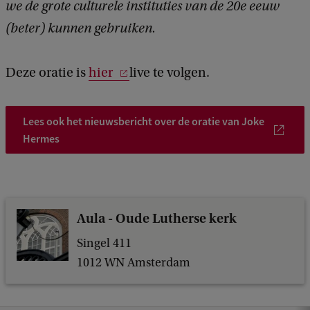
we de grote culturele instituties van de 20e eeuw
r
(beter) kunnen gebruiken.
o
t
Deze oratie is
hier
live te volgen.
e
c
Lees ook het nieuwsbericht over de oratie van Joke
u
Hermes
l
t
u
r
Aula - Oude Lutherse kerk
e
Singel 411
l
1012 WN Amsterdam
e
i