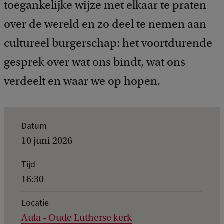
toegankelijke wijze met elkaar te praten
over de wereld en zo deel te nemen aan
cultureel burgerschap: het voortdurende
gesprek over wat ons bindt, wat ons
verdeelt en waar we op hopen.
K
Datum
e
10 juni 2026
r
Tijd
n
16:30
g
e
Locatie
Aula - Oude Lutherse kerk
g