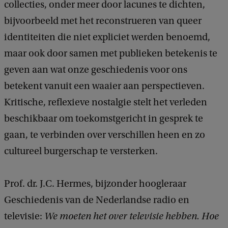
collecties, onder meer door lacunes te dichten,
e
bijvoorbeeld met het reconstrueren van queer
b
identiteiten die niet expliciet werden benoemd,
b
maar ook door samen met publieken betekenis te
e
geven aan wat onze geschiedenis voor ons
n
betekent vanuit een waaier aan perspectieven.
.
Kritische, reflexieve nostalgie stelt het verleden
H
beschikbaar om toekomstgericht in gesprek te
o
gaan, te verbinden over verschillen heen en zo
e
cultureel burgerschap te versterken.
w
e
Prof. dr. J.C. Hermes, bijzonder hoogleraar
d
Geschiedenis van de Nederlandse radio en
e
televisie:
We moeten het over televisie hebben. Hoe
g