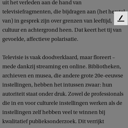
uit het verleden aan de hand van
o
televisiefragmenten, die bijdragen aan (het herstel
v
van) in gesprek zijn over grenzen van leeftijd,
F
e
e
cultuur en achtergrond heen. Dat keert het tij van
r
e
gevoelde, affectieve polarisatie.
d
t
b
e
a
Televisie is vaak doodverklaard, maar floreert –
c
l
k
mede dankzij streaming en online. Bibliotheken,
e
archieven en musea, die andere grote 20e-eeuwse
v
instellingen, hebben het intussen zwaar: hun
i
autoriteit staat onder druk. Zowel de professionals
s
die in en voor culturele instellingen werken als de
i
instellingen zelf hebben veel te winnen bij
e
kwalitatief publieksonderzoek. Dit verrijkt
h