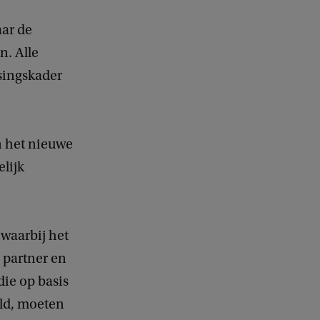
ar de
n. Alle
tsingskader
 het nieuwe
lijk
 waarbij het
 partner en
ie op basis
eld, moeten