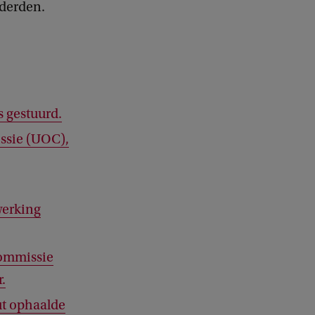
derden.
 gestuurd.
ssie (UOC),
erking
ommissie
.
ut ophaalde