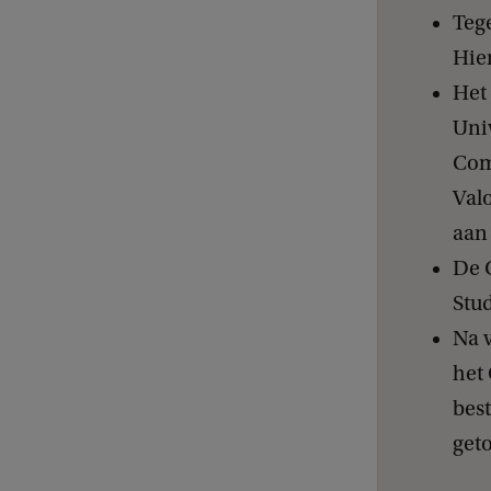
Tege
Hie
Het 
Uni
Com
Valo
aan 
De 
Stu
Na 
het 
bes
geto