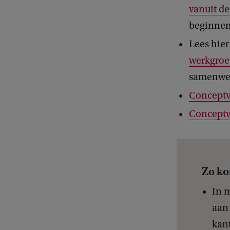
vanuit de
beginnen 
Lees hier
werkgroe
samenwer
Conceptv
Conceptv
Zo ko
In 
aan 
kan