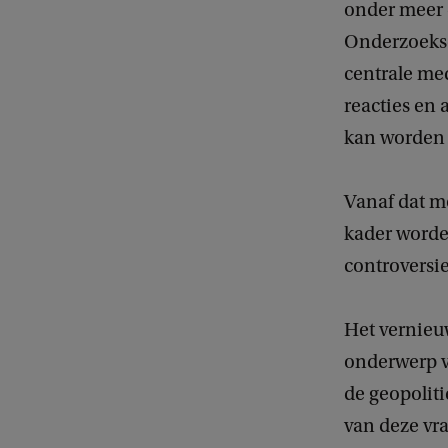
onder meer 
Onderzoeksc
centrale me
reacties en 
kan worden v
Vanaf dat 
kader worde
controversie
Het vernieuw
onderwerp v
de geopolit
van deze vr