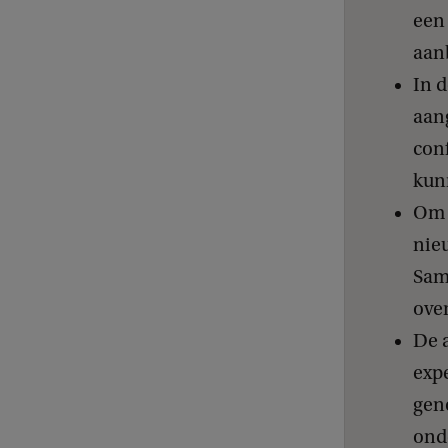
een
aan
In 
aan
con
kun
Om 
nie
Sam
over
De a
expe
geno
ond