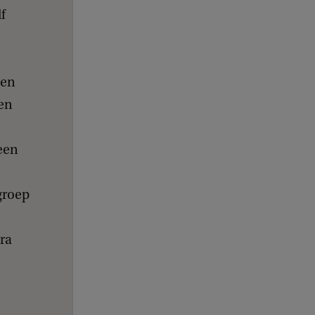
f
 en
en
een
groep
tra