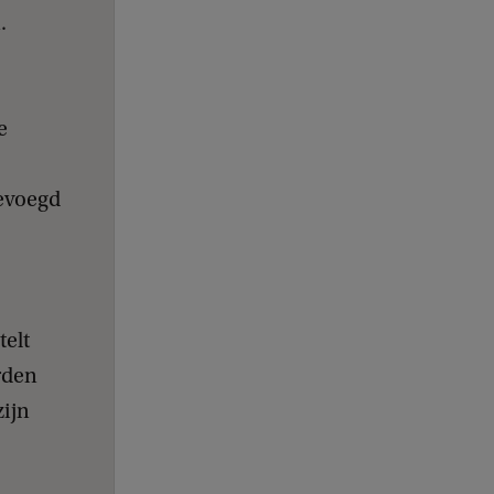
.
e
gevoegd
telt
orden
zijn