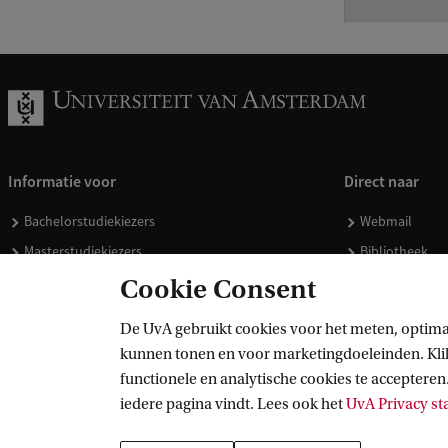
Informatie voor
Direct naar
Bachelorstudiekiezers
Webmail
Masterstudiekiezers
Bibliotheek
UvA-studenten
Vacatures
Cookie Consent
Medewerkers
Huisstijl
De UvA gebruikt cookies voor het meten, optima
Journalisten
Doneren
kunnen tonen en voor marketingdoeleinden. Klik 
Alumni
Merchandise 
functionele en analytische cookies te accepteren.
Schooldecanen en vakdocenten
iedere pagina vindt. Lees ook het
UvA Privacy s
Werkgevers