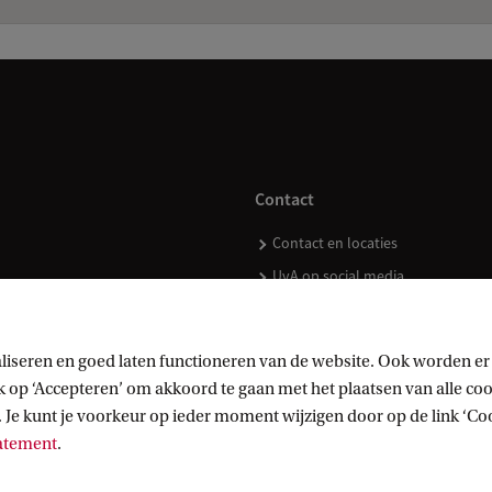
Contact
Contact en locaties
UvA op social media
liseren en goed laten functioneren van de website. Ook worden er
op ‘Accepteren’ om akkoord te gaan met het plaatsen van alle cook
kopen
 Je kunt je voorkeur op ieder moment wijzigen door op de link ‘Cook
tatement
.