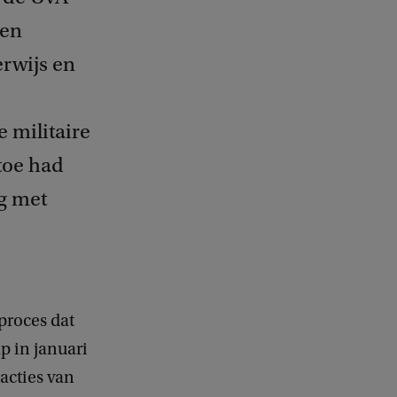
een
rwijs en
 militaire
toe had
g met
 proces dat
p in januari
acties van