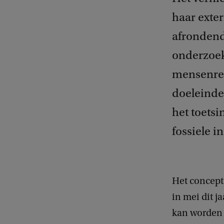
haar exte
afrondend
onderzoek
mensenrec
doeleinden
het toets
fossiele i
Het concept 
in mei dit 
kan worden 