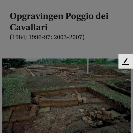
Opgravingen Poggio dei
Cavallari
(1984; 1996-97; 2003-2007)
F
e
e
d
b
a
c
k