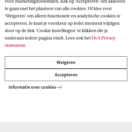
voor marketingdoeleinden. Klik op ‘Accepteren’ om akkoord
Onderzoek M. Gnade
te gaan met het plaatsen van alle cookies. Of kies voor
‘Weigeren’ om alleen functionele en analytische cookies te
accepteren. Je kunt je voorkeur op ieder moment wijzigen
door op de link ‘Cookie instellingen’ te klikken die je
onderaan iedere pagina vindt. Lees ook het
UvA Privacy
statement
.
Weigeren
Accepteren
Informatie over cookies
Opgraving van Romeinse villa