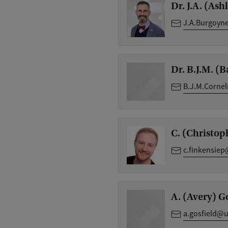
Dr. J.A. (As
J.A.Burgoyn
Dr. B.J.M. (
B.J.M.Cornel
C. (Christo
c.finkensiep
A. (Avery) G
a.gosfield@u