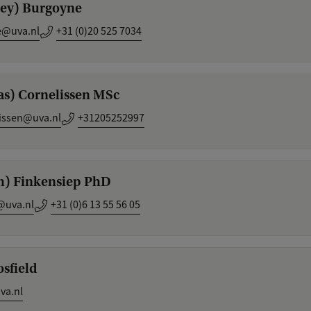
hley) Burgoyne
e@uva.nl
+31 (0)20 525 7034
Bas) Cornelissen MSc
issen@uva.nl
+31205252997
ph) Finkensiep PhD
@uva.nl
+31 (0)6 13 55 56 05
osfield
va.nl