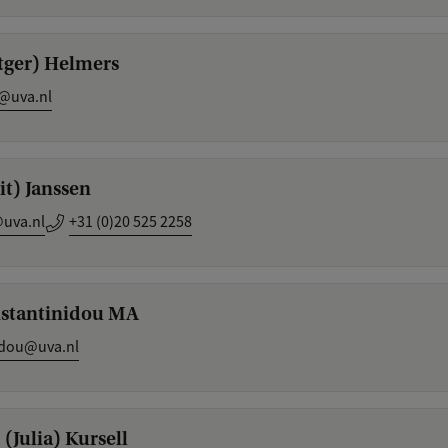
tger) Helmers
@uva.nl
it) Janssen
@uva.nl
+31 (0)20 525 2258
nstantinidou MA
idou@uva.nl
E. (Julia) Kursell