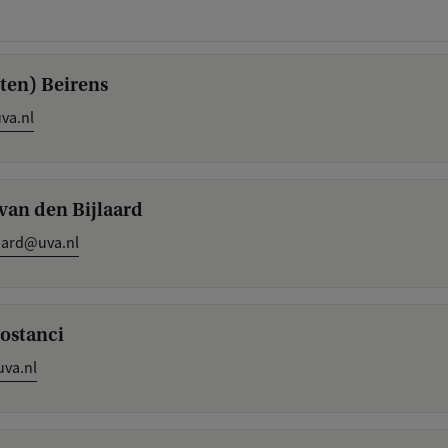
ten) Beirens
va.nl
 van den Bijlaard
aard@uva.nl
ostanci
uva.nl