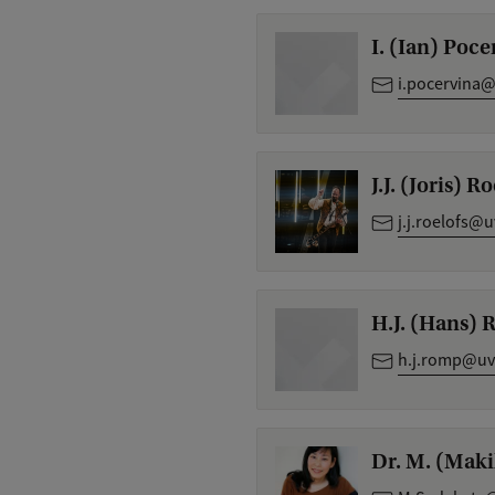
I. (Ian) Poce
i.pocervina@
J.J. (Joris) R
j.j.roelofs@u
H.J. (Hans)
h.j.romp@uv
Dr. M. (Mak