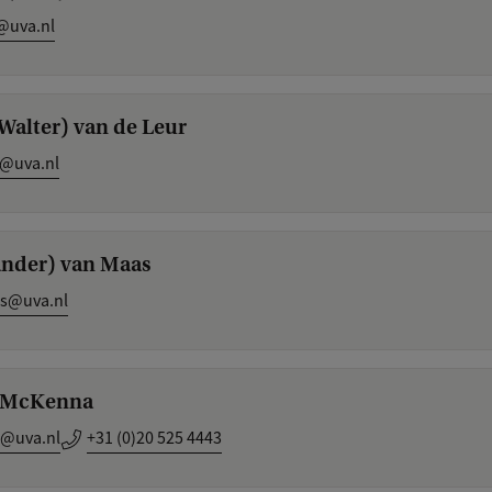
l@uva.nl
(Walter) van de Leur
@uva.nl
Sander) van Maas
as@uva.nl
) McKenna
@uva.nl
+31 (0)20 525 4443