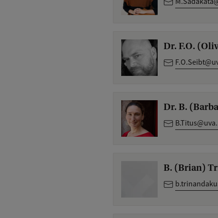
M.Sadakata@
Dr. F.O. (Oli
F.O.Seibt@uv
Dr. B. (Barba
B.Titus@uva.
B. (Brian) 
b.trinandak