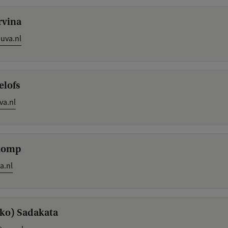
rvina
uva.nl
oelofs
va.nl
 Romp
a.nl
iko) Sadakata