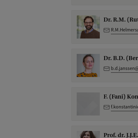
Dr. R.M. (Ru
R.M.Helmers
Dr. B.D. (Ber
b.d.janssen
F. (Fani) Ko
f.konstantin
Prof. dr. J.J.