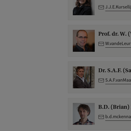
J.J.E.Kursel
Prof. dr. W. 
W.vandeLeur
Dr. S.A.F. (
S.A.F.vanMa
B.D. (Brian
b.d.mckenna