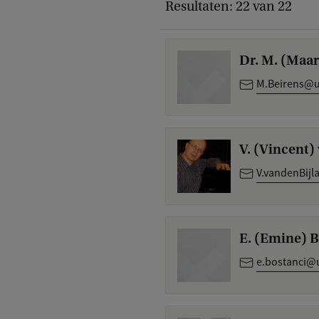
Resultaten: 22 van 22
Dr. M. (Maar
M.Beirens@u
V. (Vincent)
V.vandenBijl
E. (Emine) B
e.bostanci@