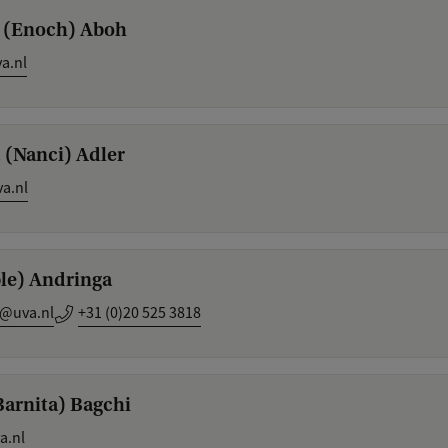
O. (Enoch) Aboh
a.nl
. (Nanci) Adler
a.nl
ible) Andringa
a@uva.nl
+31 (0)20 525 3818
(Barnita) Bagchi
a.nl