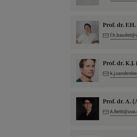
Prof. dr. F.H
f.h.baudet@u
Prof. dr. K.J
k.j.vandenb
Prof. dr. A. 
A.Betti@uva.