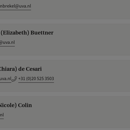
nbrekel@uva.nl
. (Elizabeth) Buettner
@uva.nl
(Chiara) de Cesari
uva.nl
+31 (0)20 525 3503
(Nicole) Colin
nl