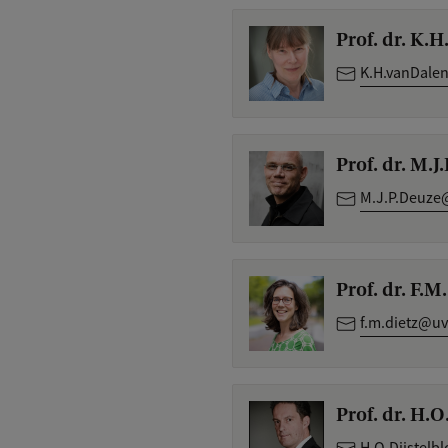
Prof. dr. K.
K.H.vanDale
Prof. dr. M.
M.J.P.Deuze
Prof. dr. F.M
f.m.dietz@uv
Prof. dr. H.