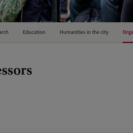
Orga
arch
Education
Humanities in the city
essors