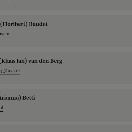
. (Floribert) Baudet
va.nl
. (Klaas Jan) van den Berg
erg@uva.nl
(Arianna) Betti
nl