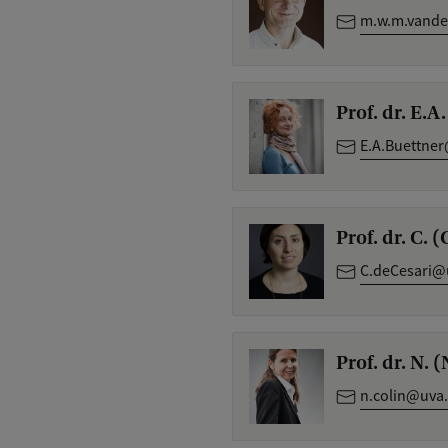
m.w.m.vande
Prof. dr. E.A
E.A.Buettner
Prof. dr. C. 
C.deCesari@
Prof. dr. N. 
n.colin@uva.