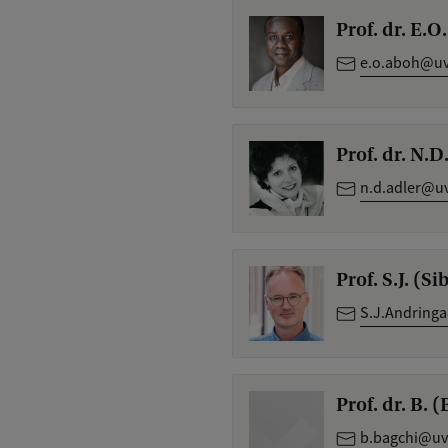
Prof. dr. E.
e.o.aboh@uv
Prof. dr. N.D
n.d.adler@uv
Prof. S.J. (S
S.J.Andring
Prof. dr. B. 
b.bagchi@uv