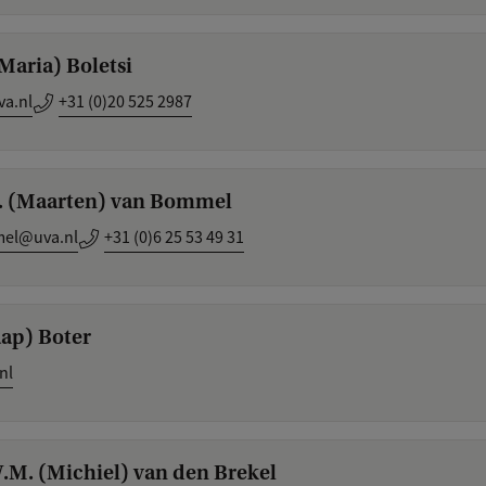
(Maria) Boletsi
va.nl
+31 (0)20 525 2987
R. (Maarten) van Bommel
el@uva.nl
+31 (0)6 25 53 49 31
Jaap) Boter
nl
W.M. (Michiel) van den Brekel