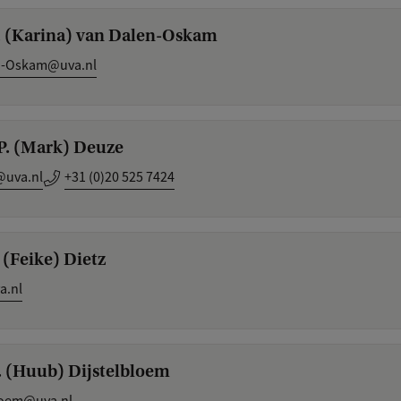
H. (Karina) van Dalen-Oskam
n-Oskam@uva.nl
J.P. (Mark) Deuze
@uva.nl
+31 (0)20 525 7424
. (Feike) Dietz
a.nl
O. (Huub) Dijstelbloem