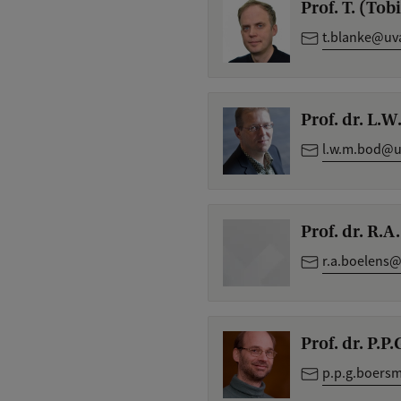
Prof. T. (Tob
t.blanke@uva
Prof. dr. L.
l.w.m.bod@u
Prof. dr. R.
r.a.boelens@
Prof. dr. P.P
p.p.g.boers