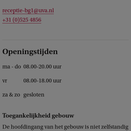
e
d
receptie-bg1@uva.nl
b
+31 (0)525 4856
a
c
k
Openingstijden
ma - do
08.00-20.00 uur
vr
08.00-18.00 uur
za & zo
gesloten
Toegankelijkheid gebouw
De hoofdingang van het gebouw is niet zelfstandig