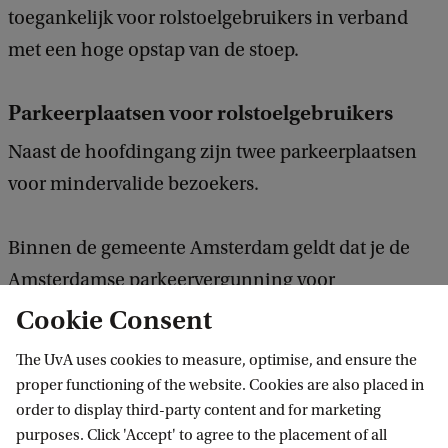
toegankelijk voor rolstoelgebruikers in verband
met een hoge opstap van de stoep.
Parkeerplaatsen voor rolstoelgebruikers
Naast de hoofdingang zijn twee parkeerplaatsen
voor mindervalide bezoekers.
Binnen de gemeente Amsterdam geldt dat je de
Amsterdamse parkeervergunning voor
mindervalide bezoekers kunt aanvragen als je in
Cookie Consent
het bezit bent van een Europese
The UvA uses cookies to measure, optimise, and ensure the
gehandicaptenparkeerkaart. Daarmee kun je gratis
proper functioning of the website. Cookies are also placed in
parkeren op alle parkeerplaatsen waar betaald
order to display third-party content and for marketing
purposes. Click 'Accept' to agree to the placement of all
parkeren geldt.