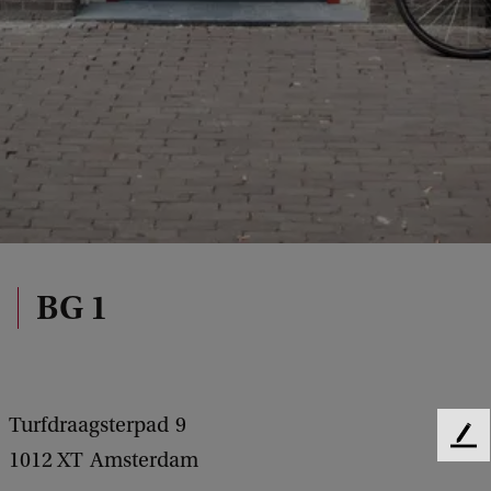
BG 1
Turfdraagsterpad
9
F
1012 XT
Amsterdam
e