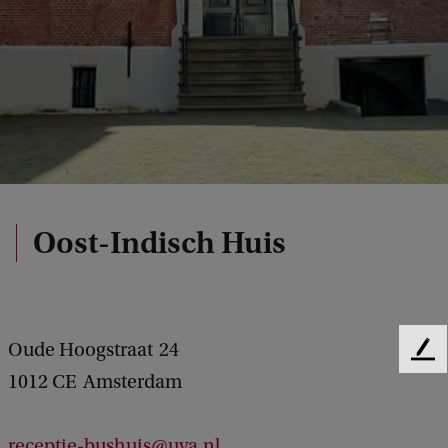
Oost-Indisch Huis
Oude Hoogstraat
24
F
1012 CE
Amsterdam
e
e
d
receptie-bushuis@uva.nl
b