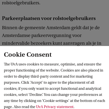
rolstoelgebruikers.
Parkeerplaatsen voor rolstoelgebruikers
Binnen de gemeente Amsterdam geldt dat je de
Amsterdamse parkeervergunning voor
mindervalide bezoekers kunt aanvragen als je in
het bezit bent van een Europese
Cookie Consent
gehandicaptenparkeerkaart. Daarmee kun je gratis
The UvA uses cookies to measure, optimise, and ensure the
parkeren op alle parkeerplaatsen waar betaald
proper functioning of the website. Cookies are also placed in
parkeren geldt.
order to display third-party content and for marketing
purposes. Click 'Accept' to agree to the placement of all
cookies; if you only want to accept functional and analytical
cookies, select ‘Decline’. You can change your preferences at
any time by clicking on 'Cookie settings' at the bottom of each
page. Also read the
UvA Privacy statement
.