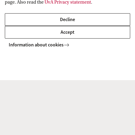
page. Also read the
UvA Privacy statement
.
Studielast
Voertaal
Decline
120 EC, 24 maanden
Engels
Accept
RIO-code
Locatie
Information about cookies
65016
UvA Science Park en
VU Campus
Home
Physics and Astronomy: Science for Energy and Sustainability