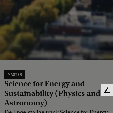
MASTER
Science for Energy and
Sustainability (Physics and
F
e
Astronomy)
e
d
De Engelstalige track Science for Energy