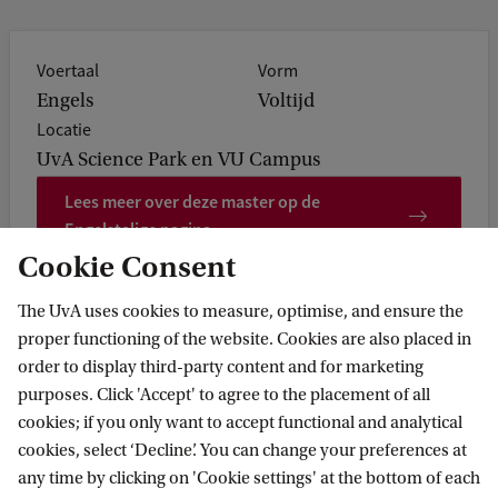
Voertaal
Vorm
Engels
Voltijd
Locatie
UvA Science Park en VU Campus
Lees meer over deze master op de
Engelstalige pagina
Cookie Consent
The UvA uses cookies to measure, optimise, and ensure the
proper functioning of the website. Cookies are also placed in
Feiten & cijfers
order to display third-party content and for marketing
purposes. Click 'Accept' to agree to the placement of all
Diploma
Vorm
cookies; if you only want to accept functional and analytical
MSc Physics and
Voltijd
cookies, select ‘Decline’. You can change your preferences at
Astronomy
any time by clicking on 'Cookie settings' at the bottom of each