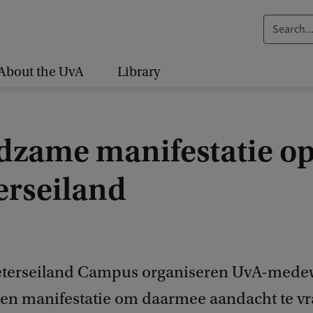
S
e
a
About the UvA
Library
r
c
h
dzame manifestatie o
.
.
erseiland
.
eterseiland Campus organiseren UvA-mede
en manifestatie om daarmee aandacht te vr