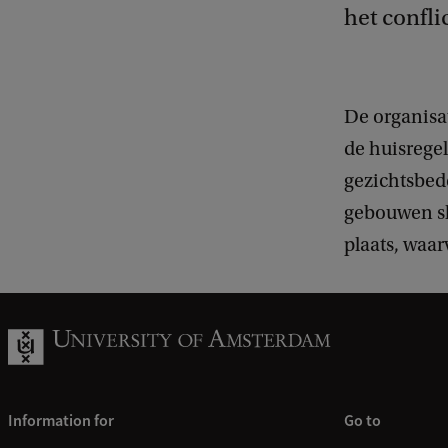
het confli
De organisa
de huisregel
gezichtsbed
gebouwen slu
plaats, waar
Information for
Go to