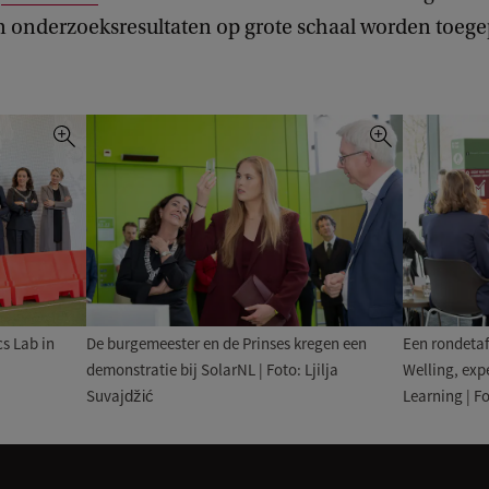
en onderzoeksresultaten op grote schaal worden toege
cs Lab in
De burgemeester en de Prinses kregen een
Een rondeta
demonstratie bij SolarNL | Foto: Ljilja
Welling, exp
Suvajdžić
Learning | Fo