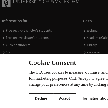
Information for
Go to
Prospective Bachelor's students
Webmail
Prospective Master's students
Academic Cale
Current students
Library
Staff
Vacancies
Journalists
Donate
Cookie Consent
Alumni
Merchandise
The UvA uses cookies to measure, optimise, and e
Employers
for marketing purposes. Click 'Accept' to agree to
External suppliers
change your preferences at any time by clicking 
Decline
Accept
Information abou