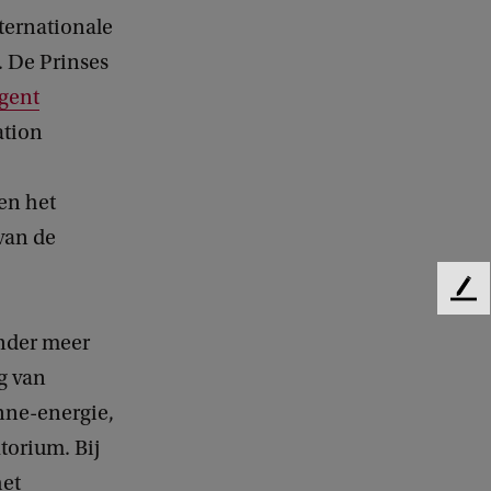
nternationale
. De Prinses
igent
ation
en het
van de
F
e
onder meer
e
d
g van
b
nne-energie,
a
c
torium. Bij
k
het