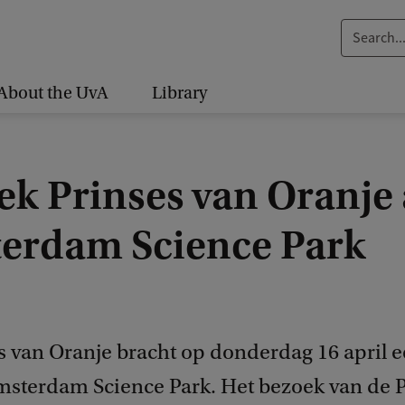
S
e
a
About the UvA
Library
r
c
h
ek Prinses van Oranje
.
.
erdam Science Park
.
s van Oranje bracht op donderdag 16 april 
msterdam Science Park. Het bezoek van de P