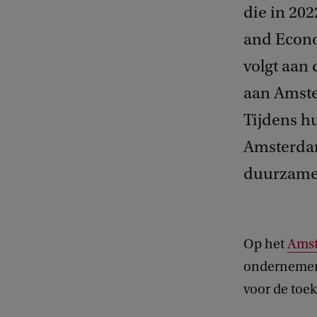
die in 20
and Econo
volgt aan
aan Amste
Tijdens h
Amsterdam
duurzame 
Op het
Amst
ondernemers
voor de toe