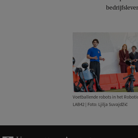
bedrijfslev
Voetballende robots in het Roboti
LAB42 | Foto: Ljilja Suvajdžić