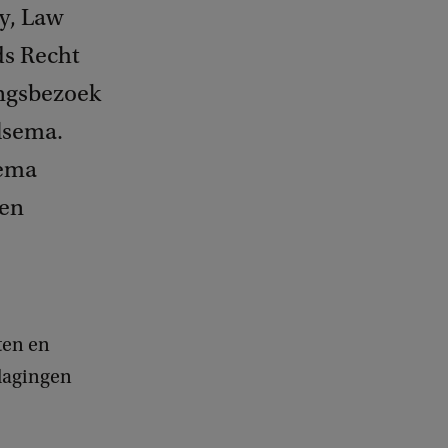
gy, Law
ds Recht
ingsbezoek
lsema.
hema
 en
ten en
dagingen