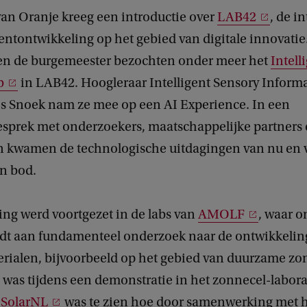
van Oranje kreeg een introductie over
LAB42
, de i
entontwikkeling op het gebied van digitale innovatie
en de burgemeester bezochten onder meer het
Intell
b
in LAB42. Hoogleraar Intelligent Sensory Inform
s Snoek nam ze mee op een AI Experience. In een
esprek met onderzoekers, maatschappelijke partners 
en kwamen de technologische uitdagingen van nu en 
n bod.
ing werd voortgezet in de labs van
AMOLF
, waar 
dt aan fundamenteel onderzoek naar de ontwikkelin
rialen, bijvoorbeeld op het gebied van duurzame zo
n was tijdens een demonstratie in het zonnecel-labora
n
SolarNL
was te zien hoe door samenwerking met 