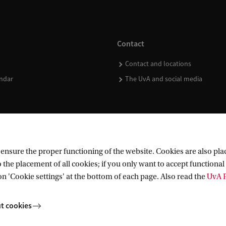
Contact
Contact and locations
ndar
The UvA and social media
nsure the proper functioning of the website. Cookies are also plac
 the placement of all cookies; if you only want to accept functional 
on 'Cookie settings' at the bottom of each page. Also read the
UvA P
t cookies