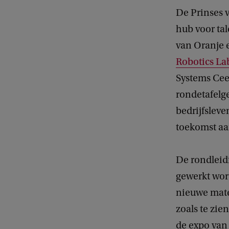
De Prinses 
hub voor tal
van Oranje 
Robotics La
Systems Cee
rondetafelg
bedrijfslev
toekomst aa
De rondleid
gewerkt wor
nieuwe mate
zoals te zie
de expo va