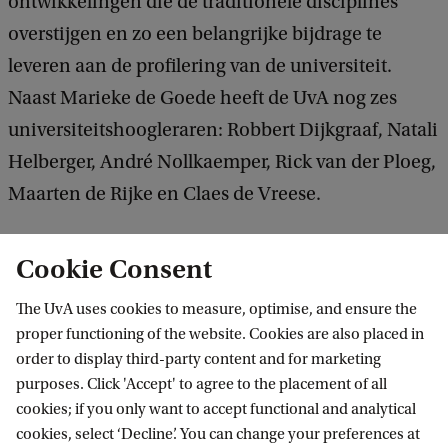
ontwikkelingen die de traditionele disciplines
overstijgen en zo een belangrijke bijdrage te
leveren aan de profilering van de universiteit.
Naast Marieke de Goede heeft de UvA nog zes
universiteitshoogleraren: Robbert Dijkgraaf, Natali
Helberger, André Nollkaemper, Rick van der Ploeg,
Maarten de Rijke en Claes de Vreese.
Cookie Consent
The UvA uses cookies to measure, optimise, and ensure the
proper functioning of the website. Cookies are also placed in
order to display third-party content and for marketing
purposes. Click 'Accept' to agree to the placement of all
Information for
cookies; if you only want to accept functional and analytical
cookies, select ‘Decline’. You can change your preferences at
Prospective Bachelor's students