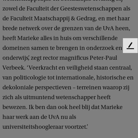
zowel de Faculteit der Geesteswetenschappen als
de Faculteit Maatschappij & Gedrag, en met haar
brede netwerk over de grenzen van de UvA heen,
heeft Marieke alles in huis om verschillende
domeinen samen te brengen in onderzoek en
F
e
onderwijs’, zegt rector magnificus Peter-Paul
e
Verbeek. ‘Veerkracht en veiligheid staan centraal,
d
b
van politicologie tot internationale, historische en
a
dekoloniale perspectieven – terreinen waarop zij
c
k
zich als uitmuntend wetenschapper heeft
bewezen. Ik ben dan ook heel blij dat Marieke
haar werk aan de UvA nu als
universiteitshoogleraar voortzet.’