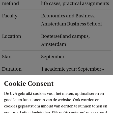
method
life cases, practical assignments
Faculty
Economics and Business,
Amsterdam Business School
Location
Roeterseiland campus,
Amsterdam
Start
September
Duration
1 academic year: September -
July
Cookie Consent
Tracks to choose
1.
Accountancy
De UvA gebruikt cookies voor het meten, optimaliseren en
from
2.
Control
goed laten functioneren van de website. Ook worden er
cookies geplaatst om inhoud van derden te kunnen tonen en
voor marketingdoeleinden. Klik op ‘Accepteren’ om akkoord