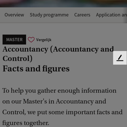
Overview
Study programme
Careers
Application a
MASTER
Vergelijk
Accountancy (Accountancy and
Control)
F
Facts and figures
e
e
d
b
To help you gather enough information
a
c
on our Master's in Accountancy and
k
Control, we put some important facts and
figures together.