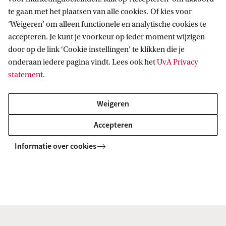
Pre-Master's
Yes
te gaan met het plaatsen van alle cookies. Of kies voor
‘Weigeren’ om alleen functionele en analytische cookies te
programme
accepteren. Je kunt je voorkeur op ieder moment wijzigen
door op de link ‘Cookie instellingen’ te klikken die je
Application
1 June
onderaan iedere pagina vindt. Lees ook het
UvA Privacy
deadline if you
statement
.
have
a Dutch
Weigeren
Bachelor's
Accepteren
degree
Informatie over cookies
Application
1 April
deadline if you
have
an international
Bachelor's