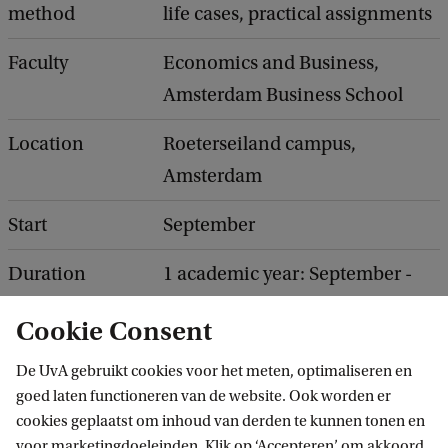
method
life cases, practical assignments
Faculty
Economics and Business,
Amsterdam Business School
Location
Roeterseiland campus,
Amsterdam
Start
September
Duration
1 academic year: September -
July
Cookie Consent
Tracks to choose
1.
Accountancy
De UvA gebruikt cookies voor het meten, optimaliseren en
from
2.
Control
goed laten functioneren van de website. Ook worden er
cookies geplaatst om inhoud van derden te kunnen tonen en
voor marketingdoeleinden. Klik op ‘Accepteren’ om akkoord