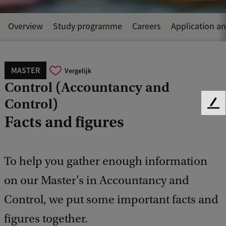
Overview
Study programme
Careers
Application a
MASTER
Vergelijk
Control (Accountancy and
Control)
F
Facts and figures
e
e
d
b
To help you gather enough information
a
c
on our Master's in Accountancy and
k
Control, we put some important facts and
figures together.