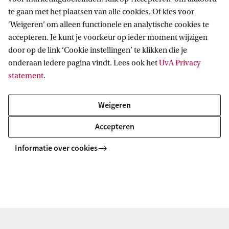
Pre-Master's
Yes
te gaan met het plaatsen van alle cookies. Of kies voor
‘Weigeren’ om alleen functionele en analytische cookies te
programme
accepteren. Je kunt je voorkeur op ieder moment wijzigen
door op de link ‘Cookie instellingen’ te klikken die je
Application
1 June
onderaan iedere pagina vindt. Lees ook het
UvA Privacy
deadline if you
statement
.
have
a Dutch
Weigeren
Bachelor's
Accepteren
degree
Informatie over cookies
Application
1 April
deadline if you
have
an international
Bachelor's