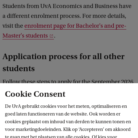
Students from UvA Economics and Business have
a different enrolment process. For more details,
visit the
enrolment page for Bachelor's and pre-
Master's students
.
Application process for all other
students
Follow these steps to apply for the September 2026
intake.
Cookie Consent
De UvA gebruikt cookies voor het meten, optimaliseren en
goed laten functioneren van de website. Ook worden er
cookies geplaatst om inhoud van derden te kunnen tonen en
1. Follow the deadlines
voor marketingdoeleinden. Klik op ‘Accepteren’ om akkoord
te gaan met het plaatsen van alle cookies. Of kies voor