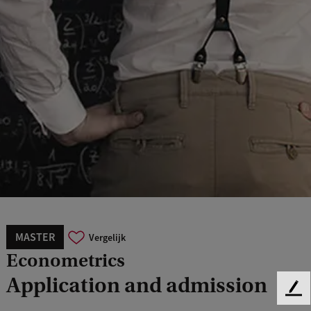
MASTER
Vergelijk
Econometrics
Application and admission
F
e