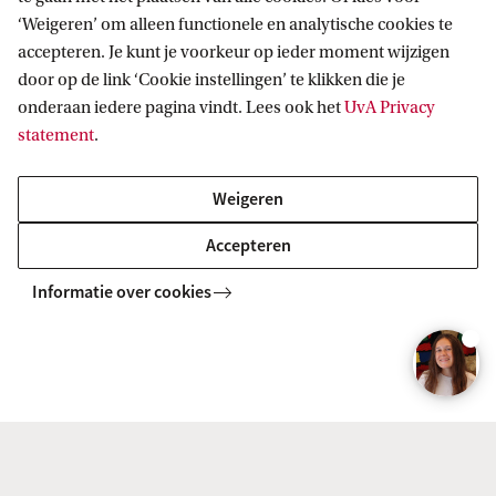
2. Check the entry requirements
‘Weigeren’ om alleen functionele en analytische cookies te
(September 2026 intake)
accepteren. Je kunt je voorkeur op ieder moment wijzigen
door op de link ‘Cookie instellingen’ te klikken die je
3. Register in Studielink
onderaan iedere pagina vindt. Lees ook het
UvA Privacy
statement
.
4. Check your personal enrolment
checklist in SIS
Weigeren
Accepteren
5. Submit your online application in
Embark
Informatie over cookies
6. Pay the tuition fee (after admission)
7. Next Steps: Visa, Housing,
Insurance, etc.