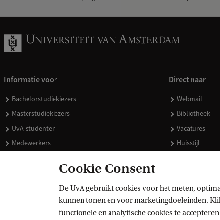
Informatie voor
Direct naar
Bachelorstudiekiezers
Webmail
Masterstudiekiezers
Bibliotheek
UvA-studenten
Vacatures
Medewerkers
Huisstijl
Journalisten
Doneren
Cookie Consent
Alumni
Merchandise 
Schooldecanen en vakdocenten
De UvA gebruikt cookies voor het meten, optima
kunnen tonen en voor marketingdoeleinden. Klik 
Werkgevers
functionele en analytische cookies te accepteren.
Externen