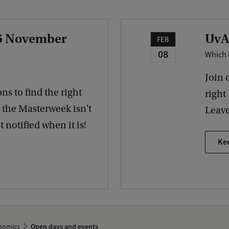
 6 November
UvA
FEB
08
Which 
Join 
ns to find the right
right
r the Masterweek isn't
Leave
 notified when it is!
Ke
nomics
Open days and events