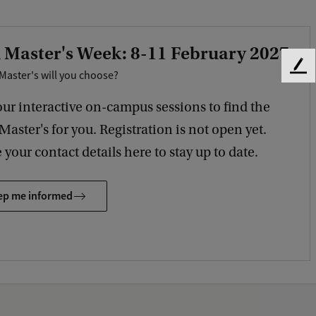
 Master's Week: 8-11 February 2027
F
Master's will you choose?
e
e
our interactive on-campus sessions to find the
d
 Master's for you. Registration is not open yet.
b
a
 your contact details here to stay up to date.
c
k
ep me informed