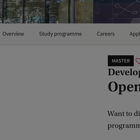
Overview
Study programme
Careers
Appl
MASTER
Develo
Open
Want to di
programme