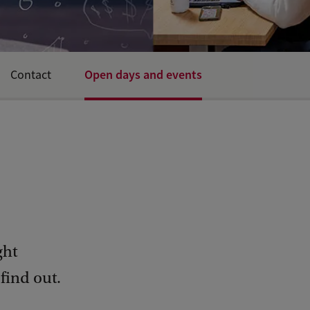
Open days and events
Contact
ght
ind out.