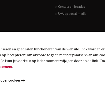
Contact en locaties
UvA op social media
kopen
liseren en goed laten functioneren van de website. Ook worden er
op ‘Accepteren’ om akkoord te gaan met het plaatsen van alle cook
 Je kunt je voorkeur op ieder moment wijzigen door op de link ‘Cook
tatement
.
 over cookies