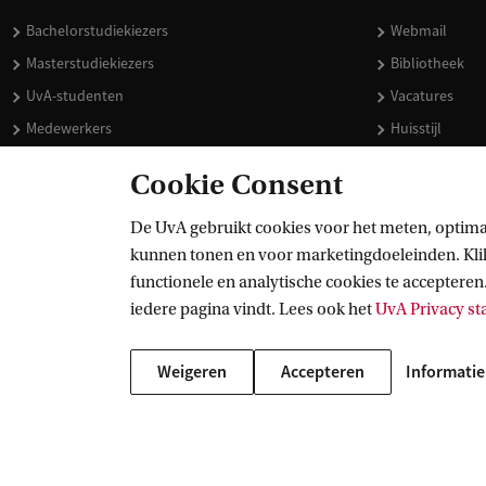
Bachelorstudiekiezers
Webmail
Masterstudiekiezers
Bibliotheek
UvA-studenten
Vacatures
Medewerkers
Huisstijl
Journalisten
Doneren
Cookie Consent
Alumni
Merchandise 
Schooldecanen en vakdocenten
De UvA gebruikt cookies voor het meten, optima
kunnen tonen en voor marketingdoeleinden. Klik 
Werkgevers
functionele en analytische cookies te accepteren.
Externen
iedere pagina vindt. Lees ook het
UvA Privacy s
Weigeren
Accepteren
Informatie
Copyright UvA 2026
Over deze site
Privacy
Cookie instellingen