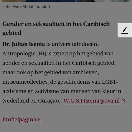
Foto: Ayda Abdan Kondori
Gender en seksualiteit in het Caribisch
gebied
F
e
Dr. Julian Isenia
is universitair docent
e
d
Antropologie. Hij is expert op het gebied van
b
gender en sekualiteit in het Caribisch gebied,
a
maar ook op het gebied van archieven,
c
k
museumcollecties, de geschiedenis van LGBT-
activisme en activisme van mensen van kleur in
Nederland en Curaçao. |
W.G.S.J.Isenia@uva.nl
Profielpagina