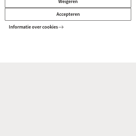
Weigeren
Politisering van gender en gelijkheid
Accepteren
Dr. Conny Roggeband
is universitair hoofddocent
Informatie over cookies
publiek beleid en bestuur. Ze is gespecialiseerd in
de politisering van gendergerelateerd geweld,
gendermainstreaming en gelijkheidsbeleid,
sociale bewegingen en transnationale
feministische netwerken. Haar huidige onderzoek
richt zich op de relatie tussen
(de-)democratisering en gendergelijkheid, in
Europa (Nederland, Spanje, Centraal en Oost-
Europa) en Latijns-Amerika.
|
C.M.Roggeband@uva.nl
| 020 525 3555