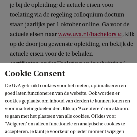
je bij de opleiding; de actuele eisen voor
toelating via de regeling colloquium doctum
staan jaarlijks per 1 oktober online. Ga voor de
actuele eisen naar
www.uva.nl/bachelors
, klik
op de door jou gewenste opleiding, en bekijk de
actuele eisen voor de te behalen
certificaten onder Toelating en inschrijving (>
Cookie Consent
Toelatingseisen) > Colloquium doctum (
voor
Tandheelkunde
: Selectie en plaatsing >
De UvA gebruikt cookies voor het meten, optimaliseren en
Vooropleidingseisen
)
goed laten functioneren van de website. Ook worden er
cookies geplaatst om inhoud van derden te kunnen tonen en
Heb je na het lezen van de website nog vragen
voor marketingdoeleinden. Klik op ‘Accepteren’ om akkoord
over de benodigde certificaten of resultaten,
te gaan met het plaatsen van alle cookies. Of kies voor
neem dan contact op met de opleiding (elke
‘Weigeren’ om alleen functionele en analytische cookies te
accepteren. Je kunt je voorkeur op ieder moment wijzigen
opleiding heeft op de opleidingssite een