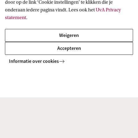
door op de link ‘Cookie instellingen’ te klikken die je
contactblok staan).
onderaan iedere pagina vindt. Lees ook het
UvA Privacy
statement
.
Registreer je voor toelating via het colloquium
doctum
Weigeren
Accepteren
2. Hoe lever je de vereiste
Informatie over cookies
certificaten aan?
Upload bij je aanmelding colloquium doctum je
behaalde certificaten.
3. Wanneer geldt het colloquium