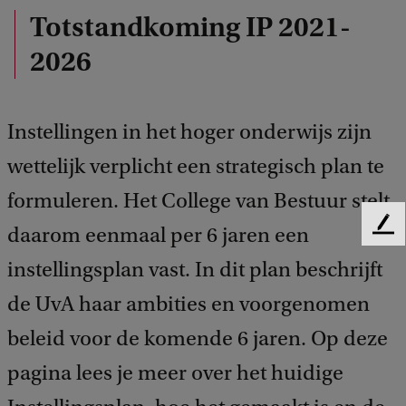
Totstandkoming IP 2021-
2026
Instellingen in het hoger onderwijs zijn
wettelijk verplicht een strategisch plan te
formuleren. Het College van Bestuur stelt
daarom eenmaal per 6 jaren een
F
e
instellingsplan vast. In dit plan beschrijft
e
d
de UvA haar ambities en voorgenomen
b
a
beleid voor de komende 6 jaren. Op deze
c
pagina lees je meer over het huidige
k