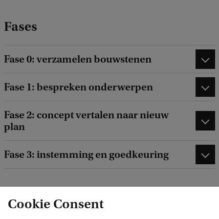
Fases
Fase 0: verzamelen bouwstenen
Fase 1: bespreken onderwerpen
Fase 2: concept vertalen naar nieuw
plan
Fase 3: instemming en goedkeuring
Cookie Consent