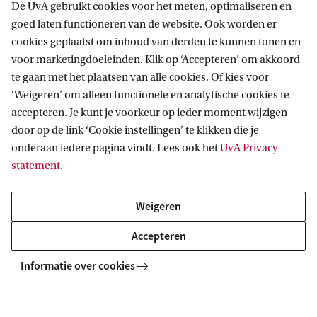
De UvA gebruikt cookies voor het meten, optimaliseren en
Overzicht rondetafels en conferentie
goed laten functioneren van de website. Ook worden er
cookies geplaatst om inhoud van derden te kunnen tonen en
voor marketingdoeleinden. Klik op ‘Accepteren’ om akkoord
te gaan met het plaatsen van alle cookies. Of kies voor
‘Weigeren’ om alleen functionele en analytische cookies te
Wie kon er meepraten over het
accepteren. Je kunt je voorkeur op ieder moment wijzigen
door op de link ‘Cookie instellingen’ te klikken die je
Instellingsplan?
onderaan iedere pagina vindt. Lees ook het
UvA Privacy
statement
.
Op verschillende momenten en manieren hebben
medewerkers en studenten meegepraat, feedback
Weigeren
gegeven en bijgedragen aan de invulling van het
Accepteren
instellingsplan, zie voorbeelden bij fase 1 en 2. In
Informatie over cookies
fase 3 ‘instemming en goedkeuring’ verloopt de
inspraak via de medezeggenschap (COR en CSR).
In de faculteiten werd intussen gewerkt aan de