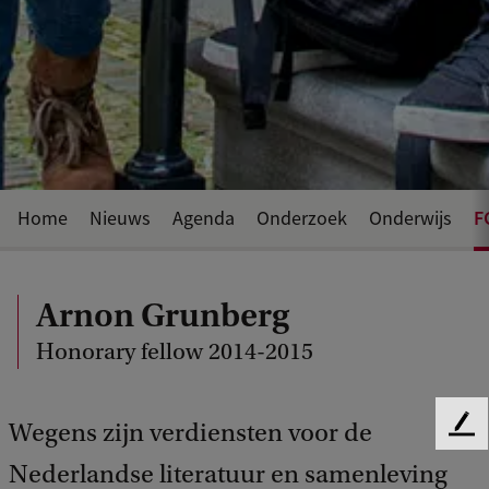
F
Home
Nieuws
Agenda
Onderzoek
Onderwijs
Arnon Grunberg
Honorary fellow 2014-2015
Wegens zijn verdiensten voor de
F
e
Nederlandse literatuur en samenleving
e