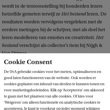
wordt in de tentoonstelling bij honderden lezers
hetzelfde gemeten terwijl ze
Het bestand
lezen. De
resultaten worden vervolgens vergeleken met de
eerdere metingen bij de schrijver, met als doel het
leren modelleren van emoties en creativiteit.
Het
bestand
verschijnt als collector’s item bij Nijgh &
Van Ditmar.
Cookie Consent
Tentoonstelling
De UvA gebruikt cookies voor het meten, optimaliseren en
goed laten functioneren van de website. Ook worden er
Twintig jaar geleden debuteerde Arnon Grunberg
cookies geplaatst om inhoud van derden te kunnen tonen en
met de overrompelende roman
Blauwe
voor marketingdoeleinden. Klik op ‘Accepteren’ om akkoord
maandagen
. Sindsdien is de schrijver
te gaan met het plaatsen van alle cookies. Of kies voor
‘Weigeren’ om alleen functionele en analytische cookies te
alomtegenwoordig in de Nederlandse letteren en
accepteren. Je kunt je voorkeur op ieder moment wijzigen