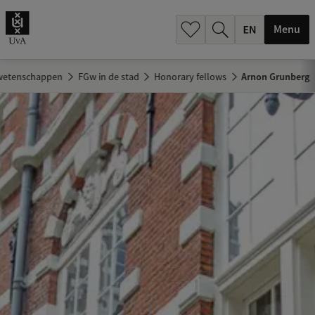
.
.
Menu
swetenschappen
FGw in de stad
Honorary fellows
Arnon Grunberg