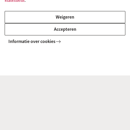
statement
.
Staat jouw organisatie voor een uitdaging die je met
Weigeren
studenten wilt delen? Het Amsterdam Living Case Lab en
het AI4Business Lab zijn altijd op zoek naar
Accepteren
bedrijfspartners en interessante uitdagingen om op te
lossen.
Informatie over cookies
Steun de universiteit
Door te doneren aan het Amsterdams Universiteitsfonds