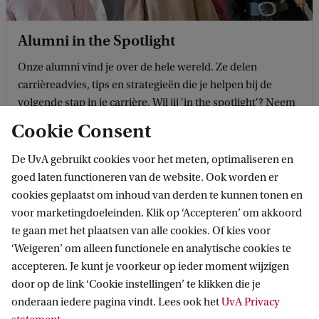
Alumni in the Spotlight
Onze alumni vind je over de hele wereld. Ze delen
carrièreadvies, tips en strategieën die je helpen bij de
volgende stap in je carrière. Wil jij 'in the spotlight'? Neem
contact op met onze Alumni Officer Joel Menard.
Cookie Consent
De UvA gebruikt cookies voor het meten, optimaliseren en
goed laten functioneren van de website. Ook worden er
cookies geplaatst om inhoud van derden te kunnen tonen en
voor marketingdoeleinden. Klik op ‘Accepteren’ om akkoord
te gaan met het plaatsen van alle cookies. Of kies voor
‘Weigeren’ om alleen functionele en analytische cookies te
accepteren. Je kunt je voorkeur op ieder moment wijzigen
door op de link ‘Cookie instellingen’ te klikken die je
onderaan iedere pagina vindt. Lees ook het
UvA Privacy
Samenwerkingen