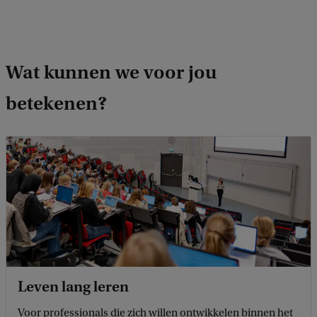
b
a
c
k
Wat kunnen we voor jou
betekenen?
Leven lang leren
Voor professionals die zich willen ontwikkelen binnen het