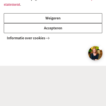
statement
.
Weigeren
Accepteren
Informatie over cookies
"Sluit vooral niet te veel
"Ik p
mogelijkheden uit."
tijde