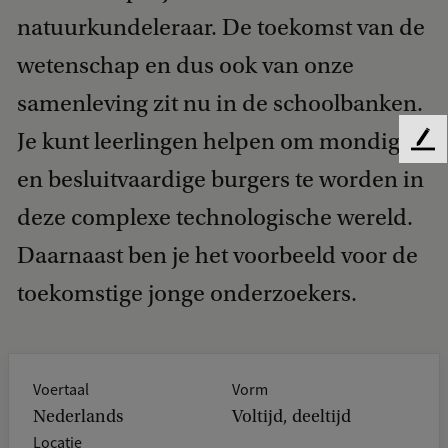
natuurkundeleraar. De toekomst van de
wetenschap en dus ook van onze
samenleving zit nu in de schoolbanken.
Je kunt leerlingen helpen om mondige
F
e
en besluitvaardige burgers te worden in
e
deze complexe technologische wereld.
d
b
Daarnaast ben je het voorbeeld voor de
a
c
toekomstige jonge onderzoekers.
k
Voertaal
Vorm
Nederlands
Voltijd, deeltijd
Locatie