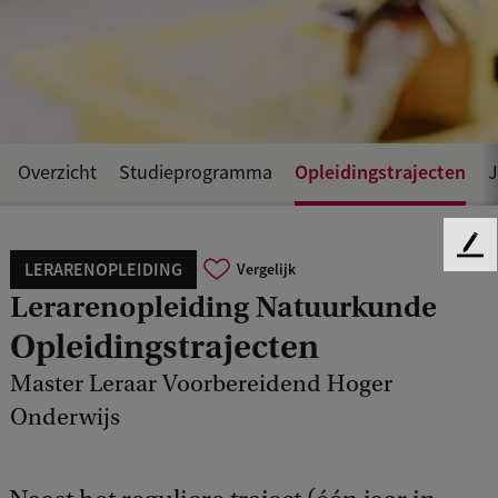
Opleidingstrajecten
Overzicht
Studieprogramma
J
F
LERARENOPLEIDING
Vergelijk
e
Lerarenopleiding Natuurkunde
e
d
Opleidingstrajecten
b
a
Master Leraar Voorbereidend Hoger
c
Onderwijs
k