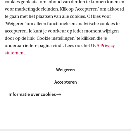
(EVC) traject
cookies geplaatst om inhoud van derden te kunnen tonen en
voor marketingdoeleinden. Klik op ‘Accepteren’ om akkoord
te gaan met het plaatsen van alle cookies. Of kies voor
Zij-instromer in het beroep (ZIB)
‘Weigeren’ om alleen functionele en analytische cookies te
accepteren. Je kunt je voorkeur op ieder moment wijzigen
Een tweede eerstegraads
door op de link ‘Cookie instellingen’ te klikken die je
lesbevoegdheid
onderaan iedere pagina vindt. Lees ook het
UvA Privacy
statement
.
Een eerstegraads lesbevoegdheid na
een tweedegraads lesbevoegdheid
Weigeren
Accepteren
Informatie over cookies
terprogramma's
Lerarenopleiding Natuurkunde
Opleidingstrajecten