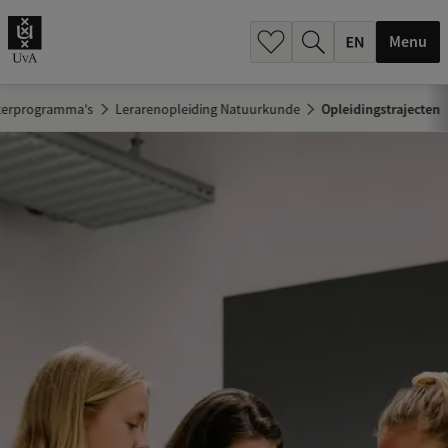
.
.
Menu
terprogramma's
Lerarenopleiding Natuurkunde
Opleidingstrajecten