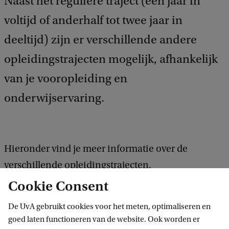
Naast het reguliere traject (één jaar in
voltijd of anderhalf tot twee jaar in
deeltijd) zijn er verschillende andere
opleidingstrajecten mogelijk, afhankelijk
van je vooropleiding en
onderwijservaring.
Hieronder vind je meer informatie over de
verschillende opleidingstrajecten.
Cookie Consent
De UvA gebruikt cookies voor het meten, optimaliseren en
Eerder-Verworven-Competenties
goed laten functioneren van de website. Ook worden er