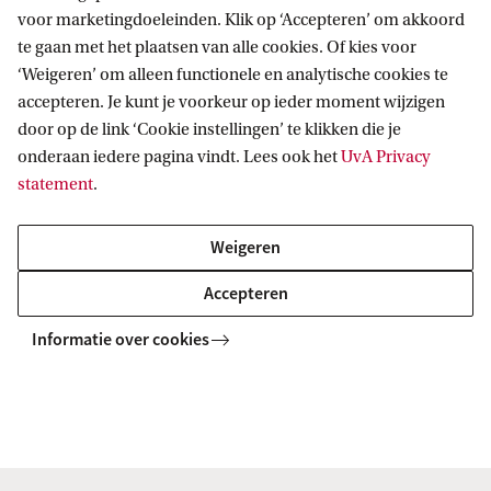
november (februaristart) een e-mail te sturen
voor marketingdoeleinden. Klik op ‘Accepteren’ om akkoord
naar
stagebureau-lerarenopleidingen-vu-
te gaan met het plaatsen van alle cookies. Of kies voor
‘Weigeren’ om alleen functionele en analytische cookies te
uva@uva.nl
. Na deze datum is het niet mogelijk
accepteren. Je kunt je voorkeur op ieder moment wijzigen
om een verzoek voor een eigen stageplek in te
door op de link ‘Cookie instellingen’ te klikken die je
dienen en word je sowieso op één van onze
onderaan iedere pagina vindt. Lees ook het
UvA Privacy
opleidingsscholen geplaatst.
statement
.
Weigeren
De UvA werkt bewust samen met eigen
opleidingsscholen. Deze scholen zijn namelijk
Accepteren
medeverantwoordelijk voor het programma en
Informatie over cookies
streven, met hun specifieke kennis van het
onderwijs, naar een goede afstemming van theorie
en praktijk. De schoolbegeleiders en
schoolopleiders op deze scholen zijn getraind door