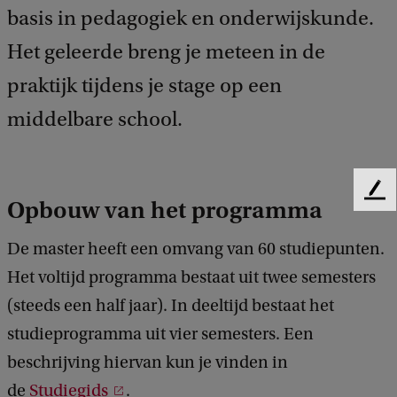
basis in pedagogiek en onderwijskunde.
Het geleerde breng je meteen in de
praktijk tijdens je stage op een
middelbare school.
F
Opbouw van het programma
e
e
De master heeft een omvang van 60 studiepunten.
d
Het voltijd programma bestaat uit twee semesters
b
a
(steeds een half jaar). In deeltijd bestaat het
c
studieprogramma uit vier semesters. Een
k
beschrijving hiervan kun je vinden in
de
Studiegids
.