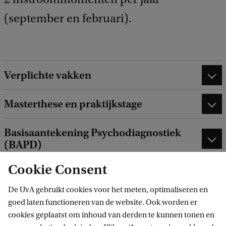
(september en februari).
Verplichte vakken
Masterthese en praktijkstage
Basisaantekening Psychodiagnostiek
(BAPD)
Cookie Consent
De UvA gebruikt cookies voor het meten, optimaliseren en
goed laten functioneren van de website. Ook worden er
VAKKEN
SEM 1
SEM 2
EC
cookies geplaatst om inhoud van derden te kunnen tonen en