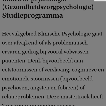
e
(Gezondheidszorgpsychologie)
e
Studieprogramma
d
b
a
c
Het vakgebied Klinische Psychologie gaat
k
over afwijkend of als problematisch
ervaren gedrag bij vooral volwassen
patiënten. Denk bijvoorbeeld aan
eetstoornissen of verslaving, cognitieve en
emotionele stoornissen (bijvoorbeeld
psychosen, angsten en fobieën) of
relatieproblemen. Deze mastertrack heeft
2 instroommomenten per jaar