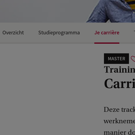
Je carrière
Overzicht
Studieprogramma
MASTER
Trainin
Carr
Deze track
werknemer
manier do