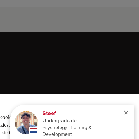
 cookies geplaatst om inhoud van derden te
ies. Of kies voor ‘Weigeren’ om alleen
ie instellingen’ te klikken die je onderaan