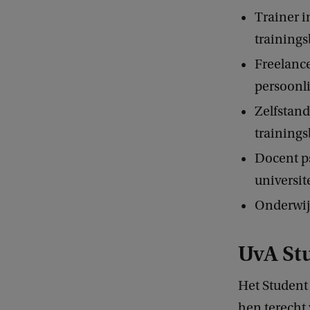
Trainer 
trainings
Freelance
persoonl
Zelfstand
training
Docent p
universi
Onderwijs
UvA St
Het Student 
hen terecht 