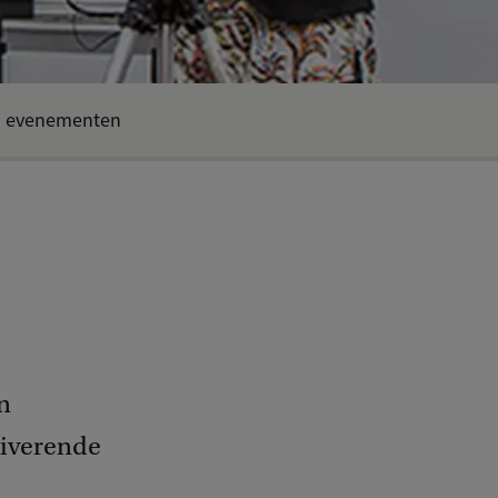
n evenementen
n
tiverende