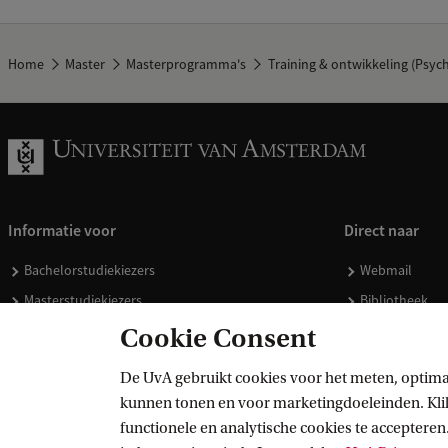
Home
Master
Masterprogramma's
Training & ontwikkeling (Psyc
Informatie voor
Direct naar
Bachelorstudiekiezers
Webmail
Masterstudiekiezers
Bibliotheek
UvA-studenten
Vacatures
Cookie Consent
Medewerkers
Huisstijl
De UvA gebruikt cookies voor het meten, optima
Journalisten
Doneren
kunnen tonen en voor marketingdoeleinden. Klik 
Alumni
Merchandise 
functionele en analytische cookies te accepteren.