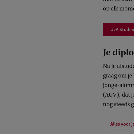
op elk momen
UvA Studen
Je dipl
Na je afstu
graag om je 
jonge-alumn
(AUV), dat j
nog steeds 
Alles voor 