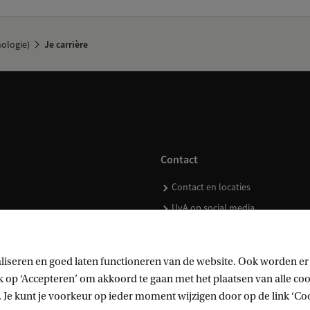
hologie)
Je carrière
Contact
Contact en locaties
UvA op social media
liseren en goed laten functioneren van de website. Ook worden er
op ‘Accepteren’ om akkoord te gaan met het plaatsen van alle cook
kopen
 Je kunt je voorkeur op ieder moment wijzigen door op de link ‘Cook