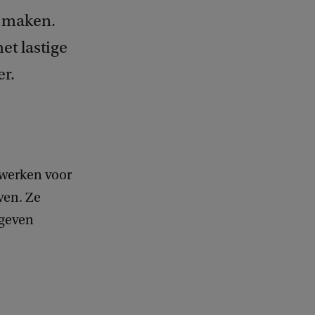
e maken.
et lastige
er.
 werken voor
even. Ze
 geven