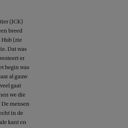
ier (JCK)
 een breed
 Hub (zie
tie. Dat was
vesteert er
het begin was
aar al gauw
veel gaat
nnen we die
n? De mensen
echt in de
ale kant en