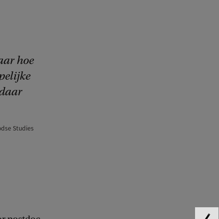
aar hoe
elijke
 daar
odse Studies