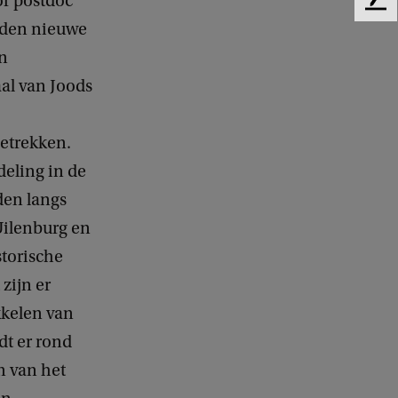
or postdoc
F
orden nieuwe
e
e
n
d
al van Joods
b
a
c
etrekken.
k
deling in de
den langs
Uilenburg en
storische
zijn er
kkelen van
t er rond
n van het