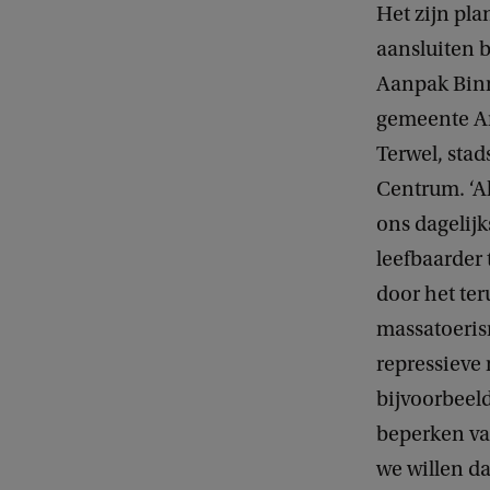
Het zijn pla
w
aansluiten 
e
Aanpak Bin
b
gemeente Am
Terwel, sta
Centrum. ‘A
ons dagelij
leefbaarder
door het te
massatoeris
repressieve 
bijvoorbeel
beperken van
we willen da