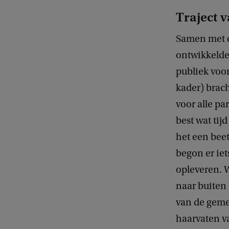
Traject v
Samen met d
ontwikkelde 
publiek voo
kader) brach
voor alle pa
best wat tij
het een bee
begon er iet
opleveren. W
naar buiten
van de gemee
haarvaten va