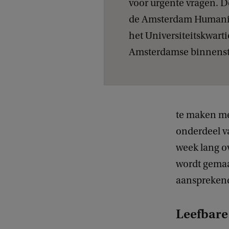
voor urgente vragen. D
i
de Amsterdam Humaniti
j
het Universiteitskwarti
g
Amsterdamse binnenst
e
b
r
u
te maken met
i
onderdeel va
k
week lang ov
o
wordt gemaa
p
aansprekend
U
v
Leefbare
A