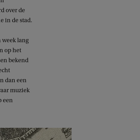
en
d over de
 in de stad.
n week lang
en op het
sen bekend
echt
den dan een
 waar muziek
p een