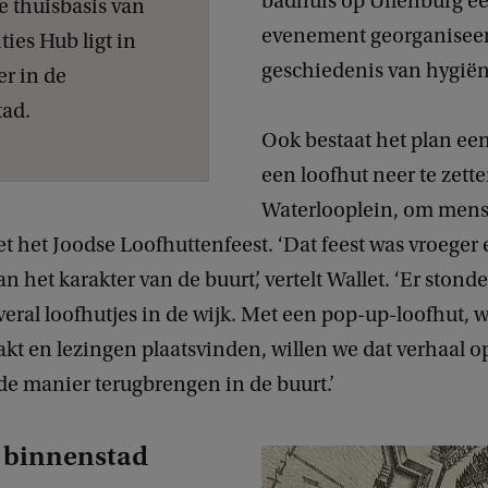
badhuis op Uilenburg e
e thuisbasis van
evenement georganiseer
es Hub ligt in
geschiedenis van hygiëne
er in de
ad.
Ook bestaat het plan ee
een loofhut neer te zett
Waterlooplein, om men
 het Joodse Loofhuttenfeest. ‘Dat feest was vroeger 
n het karakter van de buurt’, vertelt Wallet. ‘Er ston
eral loofhutjes in de wijk. Met een pop-up-loofhut,
kt en lezingen plaatsvinden, willen we dat verhaal o
e manier terugbrengen in de buurt.’
 binnenstad