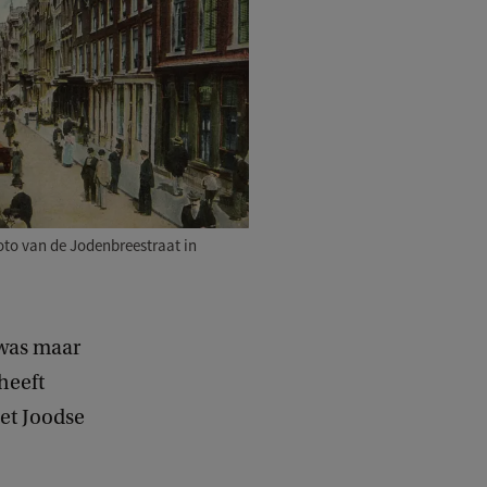
oto van de Jodenbreestraat in
 was maar
heeft
het Joodse