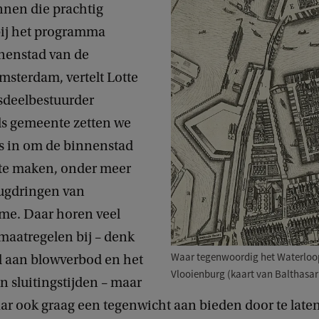
nnen die prachtig
bij het programma
nenstad van de
sterdam, vertelt Lotte
dsdeelbestuurder
ls gemeente zetten we
ks in om de binnenstad
 te maken, onder meer
rugdringen van
me. Daar horen veel
maatregelen bij – denk
Waar tegenwoordig het Waterloopl
d aan blowverbod en het
Vlooienburg (kaart van Balthasar 
 sluitingstijden – maar
ar ook graag een tegenwicht aan bieden door te late