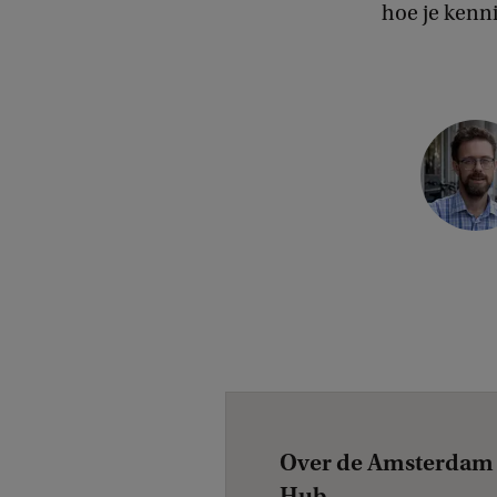
hoe je kenni
C
o
p
y
r
i
g
h
t
:
Over de Amsterdam
B
Hub