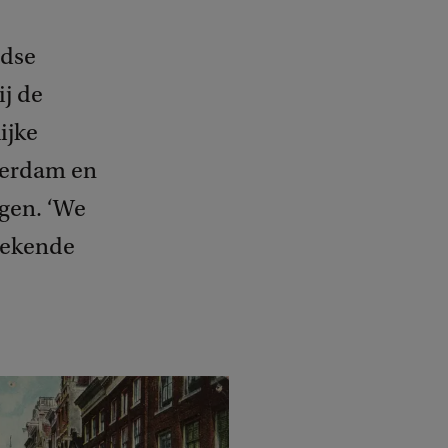
odse
ij de
ijke
terdam en
ngen. ‘We
rekende