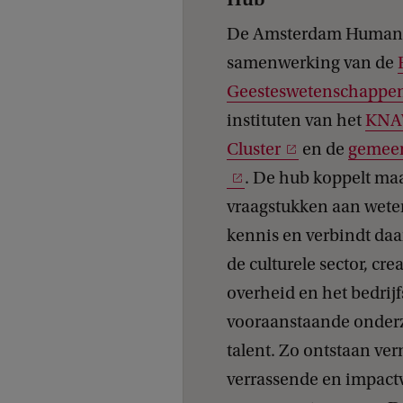
o
De Amsterdam Humanit
b
samenwerking van de
B
Geesteswetenschappe
r
instituten van het
KNA
o
Cluster
en de
gemee
n
. De hub koppelt ma
s
vraagstukken aan wete
h
kennis en verbindt daar
o
de culturele sector, cre
f
overheid en het bedrij
f
vooraanstaande onderz
-
talent. Zo ontstaan ve
v
verrassende en impactv
r