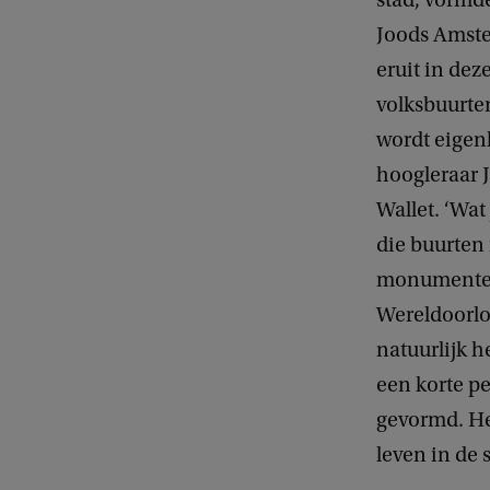
stad, vormd
Joods Amste
eruit in dez
volksbuurte
wordt eigenli
hoogleraar J
Wallet. ‘Wat 
die buurten 
monumenten
Wereldoorlo
natuurlijk h
een korte pe
gevormd. Het
leven in de 