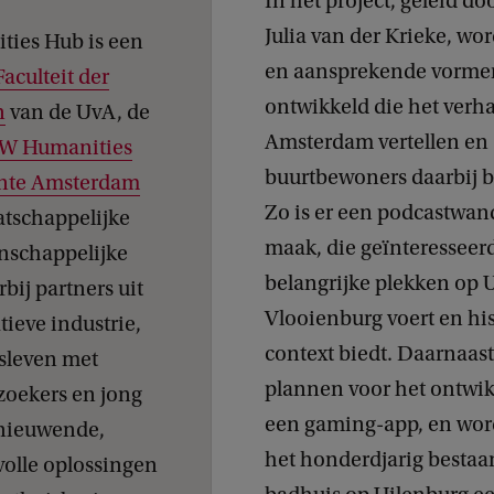
In het project, geleid do
Julia van der Krieke, w
ies Hub is een
en aansprekende vorme
Faculteit der
ontwikkeld die het verha
n
van de UvA, de
Amsterdam vertellen en
W Humanities
buurtbewoners daarbij b
nte Amsterdam
Zo is er een podcastwan
atschappelijke
maak, die geïnteresseer
nschappelijke
belangrijke plekken op 
bij partners uit
Vlooienburg voert en hi
atieve industrie,
context biedt. Daarnaast 
fsleven met
plannen voor het ontwi
oekers en jong
een gaming-app, en word
rnieuwende,
het honderdjarig bestaa
olle oplossingen