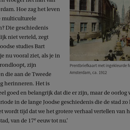
en vroeger het hart van
rdam. Hoe zag het leven
e multiculturele
n? Die geschiedenis
jk niet verteld, zegt
oodse studies Bart
je nu vooral ziet, als je in
rondloopt, zijn
Prentbriefkaart met ingekleurde f
Amsterdam, ca. 1912
 die aan de Tweede
g herinneren. Het is
eel goed en belangrijk dat die er zijn, maar de oorlog
riode in de lange Joodse geschiedenis die de stad zo 
 wordt tijd dat we het grotere verhaal vertellen van 
e
stad, van de 17
eeuw tot nu.’