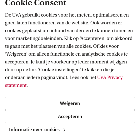
Cookie Consent
De UvA gebruikt cookies voor het meten, optimaliseren en
goed laten functioneren van de website. Ook worden er
cookies geplaatst om inhoud van derden te kunnen tonen en
voor marketingdoeleinden. Klik op ‘Accepteren’ om akkoord
te gaan met het plaatsen van alle cookies. Of kies voor
‘Weigeren’ om alleen functionele en analytische cookies te
Informatie voor
accepteren. Je kunt je voorkeur op ieder moment wijzigen
door op de link ‘Cookie instellingen’ te klikken die je
Bachelorstudiekiezers
Direct naar
onderaan iedere pagina vindt. Lees ook het
UvA Privacy
Masterstudiekiezers
statement
.
UvA-studenten
Webmail
Contact
Medewerkers
Bibliotheek
Weigeren
Journalisten
Vacatures
Contact en locaties
Accepteren
Alumni
Huisstijl
UvA op social media
Schooldecanen en vakdocenten
Informatie over cookies
Doneren
Werkgevers
Merchandise kopen