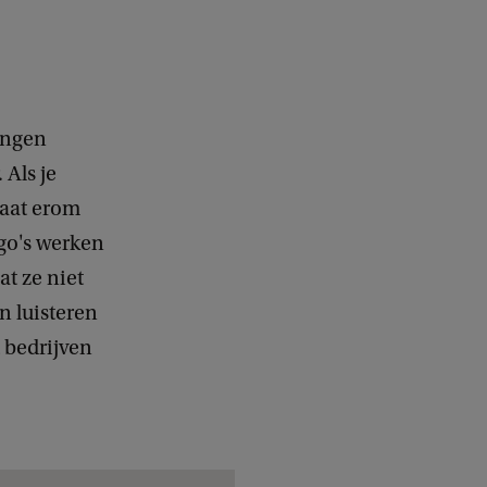
ringen
 Als je
gaat erom
go's werken
t ze niet
n luisteren
t bedrijven