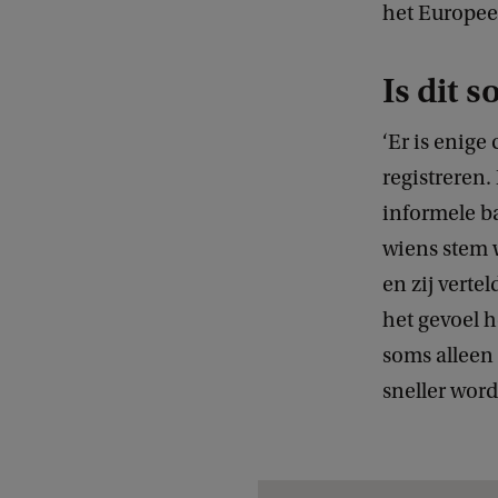
het Europees
Is dit 
‘Er is enige
registreren.
informele b
wiens stem 
en zij vert
het gevoel 
soms alleen 
sneller wor