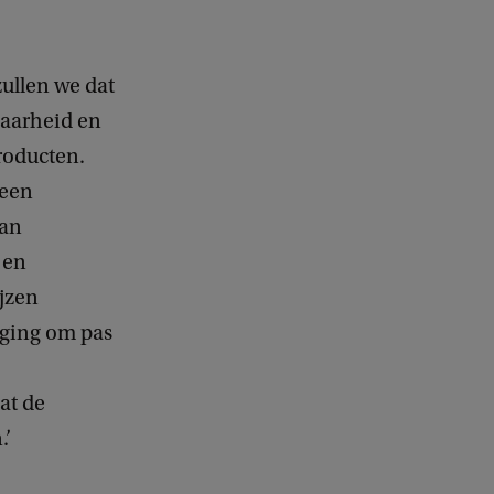
ullen we dat
aarheid en
roducten.
 een
pan
 en
jzen
iging om pas
at de
.’