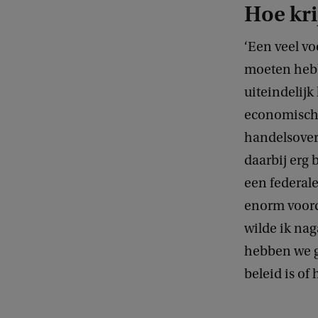
Hoe kri
‘Een veel v
moeten heb
uiteindelijk
economische
handelsove
daarbij erg 
een federale
enorm voord
wilde ik nag
hebben we g
beleid is of