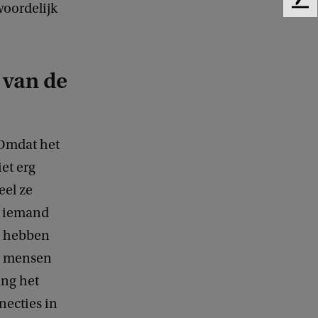
woordelijk
F
e
e
d
b
 van de
a
c
k
 Omdat het
et erg
eel ze
r iemand
e hebben
ne mensen
ing het
necties in