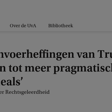
Over de UvA
Bibliotheek
invoerheffingen van T
en tot meer pragmatis
eals’
der Rechtsgeleerdheid