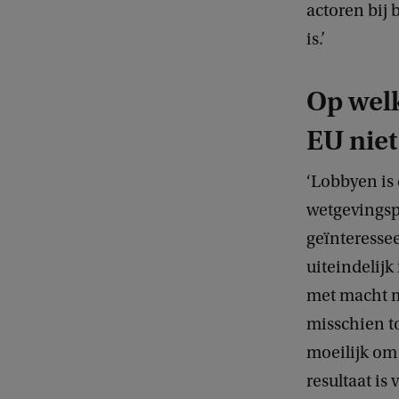
actoren bij 
t
is.’
r
K
Op welk
r
a
EU niet
j
‘Lobbyen is
e
wetgevingsp
w
geïnteressee
s
uiteindelij
k
met macht m
i
misschien t
moeilijk om
resultaat is