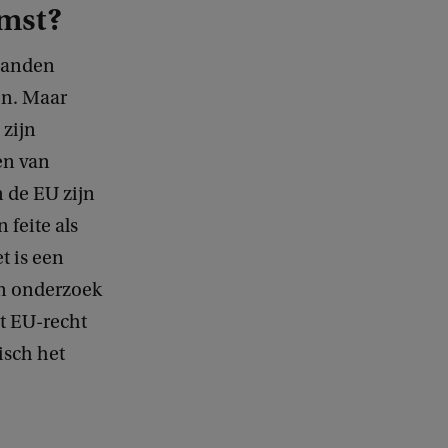
omst?
 banden
en. Maar
 zijn
en van
de EU zijn
 feite als
t is een
jn onderzoek
et EU-recht
isch het