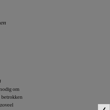
een
U
e nodig om
j betrokken
 zoveel