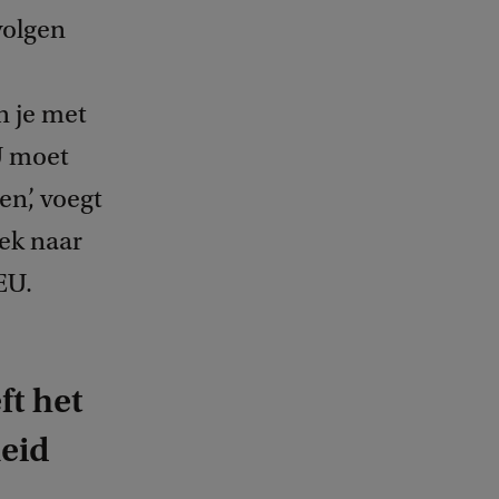
volgen
n je met
EU moet
n’, voegt
ek naar
EU.
ft het
eid