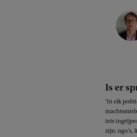
C
o
p
y
r
i
g
h
Is er s
t
‘In elk poli
:
machtsmisbr
P
iets ingrijp
i
zijn: ngo's, 
o