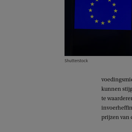
Shutterstock
voedingsmid
kunnen stij
te waardere
invoerheffin
prijzen van 