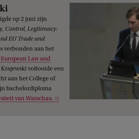
ki
igde op 2 juni zijn
, Control, Legitimacy:
and EU Trade and
 is verbonden aan het
 European Law and
Krajewski voltooide een
ht aan het College of
ijn bachelordiploma
siteit van Warschau.