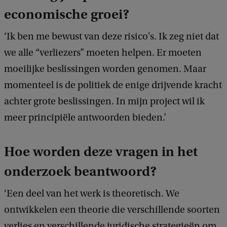
economische groei?
h
t
‘Ik ben me bewust van deze risico's. Ik zeg niet dat
:
we alle “verliezers” moeten helpen. Er moeten
S
moeilijke beslissingen worden genomen. Maar
h
momenteel is de politiek de enige drijvende kracht
u
achter grote beslissingen. In mijn project wil ik
t
meer principiële antwoorden bieden.’
t
e
Hoe worden deze vragen in het
r
onderzoek beantwoord?
s
‘Een deel van het werk is theoretisch. We
t
ontwikkelen een theorie die verschillende soorten
o
verlies en verschillende juridische strategieën om
c