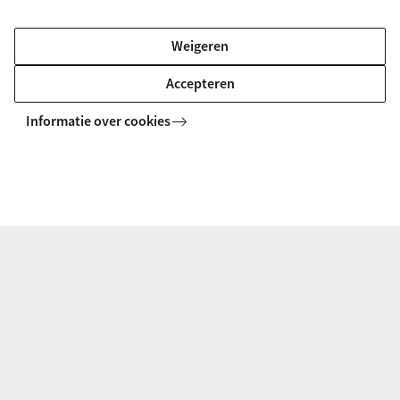
Informatie voor
Weigeren
Bachelorstudiekiezers
Accepteren
Direct naar
Masterstudiekiezers
Informatie over cookies
UvA-studenten
Webmail
Contact
Medewerkers
Bibliotheek
Journalisten
Vacatures
Contact en locaties
Alumni
Huisstijl
UvA op social media
Schooldecanen en vakdocenten
Doneren
Werkgevers
Merchandise kopen
Volg UvA op sociale media
Externen
Copyright UvA 2026
Over deze site
Privacy
Cookie instellingen