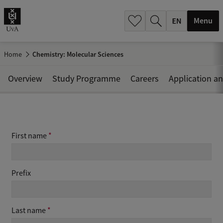
.
.
Menu
Home
Chemistry: Molecular Sciences
Overview
Study Programme
Careers
Application a