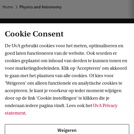
Home
Physics and Astronomy
Cookie Consent
De UvA gebruikt cookies voor het meten, optimaliseren en
goed laten functioneren van de website. Ook worden er
cookies geplaatst om inhoud van derden te kunnen tonen en
Informatie voor
voor marketingdoeleinden. Klik op ‘Accepteren’ om akkoord
te gaan met het plaatsen van alle cookies. Of kies voor
Bachelorstudiekiezers
Direct naar
‘Weigeren’ om alleen functionele en analytische cookies te
Masterstudiekiezers
accepteren. Je kunt je voorkeur op ieder moment wijzigen
UvA-studenten
Webmail
door op de link ‘Cookie instellingen’ te klikken die je
Contact
Medewerkers
onderaan iedere pagina vindt. Lees ook het
UvA Privacy
Bibliotheek
statement
.
Journalisten
Vacatures
Contact en locaties
Alumni
Huisstijl
UvA op social media
Weigeren
Schooldecanen en vakdocenten
Doneren