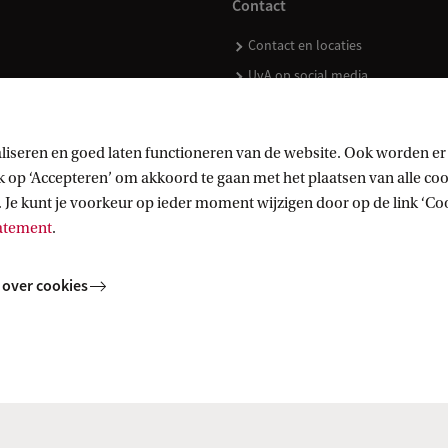
Contact
Contact en locaties
UvA op social media
liseren en goed laten functioneren van de website. Ook worden er
op ‘Accepteren’ om akkoord te gaan met het plaatsen van alle cook
kopen
 Je kunt je voorkeur op ieder moment wijzigen door op de link ‘Cook
tatement
.
 over cookies