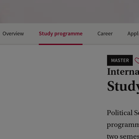
Study programme
Overview
Career
Appl
MASTER
Interna
Stud
Political 
programme
two semes