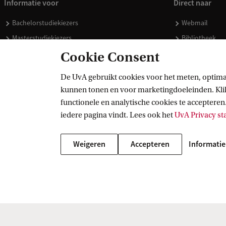
Informatie voor
Direct naar
Bachelorstudiekiezers
Webmail
Masterstudiekiezers
Bibliotheek
UvA-studenten
Vacatures
Cookie Consent
Medewerkers
Huisstijl
De UvA gebruikt cookies voor het meten, optima
Journalisten
Doneren
kunnen tonen en voor marketingdoeleinden. Klik 
Alumni
Merchandise 
functionele en analytische cookies te accepteren.
Schooldecanen en vakdocenten
iedere pagina vindt. Lees ook het
UvA Privacy s
Werkgevers
Weigeren
Accepteren
Informatie
Externen
Copyright UvA 2026
Over deze site
Privacy
Cookie instellingen