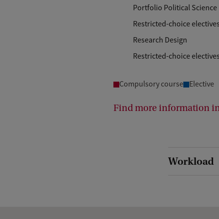
Portfolio Political Science
The core module in Internatio
and research in the field. It e
Restricted-choice electives
between disciplines and analy
Research Design
analytical tools for research, 
Restricted-choice elective
developments.
Compulsory course
Elective
Find more information in
Workload