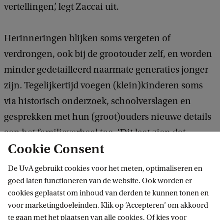
vertellingen’, legt Zaccai uit.
Herinneringen blijken soms vergeten of
verdrongen, ook bij de grootouder zelf, en worden
minder gedetailleerd naarmate generaties jonger
zijn. Tegelijkertijd voegen (klein)kinderen soms
via historisch onderzoek, schoolverslagen en
gesprekken met hun (groot)ouders nieuwe details
aan het familieverhaal toe. ‘Dit laat zien dat
Cookie Consent
herinneringen zich blijven ontwikkelen en
kunnen worden bijgesteld’, stelt Zaccai.
De UvA gebruikt cookies voor het meten, optimaliseren en
goed laten functioneren van de website. Ook worden er
cookies geplaatst om inhoud van derden te kunnen tonen en
Zaccai benadrukt ook het belang van non-verbale
voor marketingdoeleinden. Klik op ‘Accepteren’ om akkoord
dragers van oorlogsherinneringen.
te gaan met het plaatsen van alle cookies. Of kies voor