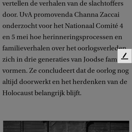
vertellen de verhalen van de slachtoffers
door. UvA promovenda Channa Zaccai
onderzocht voor het Nationaal Comité 4
en 5 mei hoe herinneringsprocessen en
familieverhalen over het oorlogsverleden
zich in drie generaties van Joodse families
F
e
vormen. Ze concludeert dat de oorlog nog
e
d
altijd doorwerkt en het herdenken van de
b
a
Holocaust belangrijk blijft.
c
k