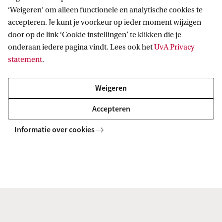
‘Oorlogsherinneringen worden ook doorgegeven
‘Weigeren’ om alleen functionele en analytische cookies te
in sfeer, codes, verborgen boodschappen en
accepteren. Je kunt je voorkeur op ieder moment wijzigen
door op de link ‘Cookie instellingen’ te klikken die je
lichaamstaal. In een “positieve”, soms
onderaan iedere pagina vindt. Lees ook het
UvA Privacy
zelfbevestigende levenshouding of in een neiging
statement
.
tot depressie, angst, sterke emoties en
zwijgzaamheid of overmatig praten.’
Weigeren
Accepteren
Psychische schade heeft invloed
Informatie over cookies
op volgende generaties
Daarnaast observeert Zaccai dat de grote
lichamelijke en psychische schade die de eerste
generatie opliep, ook gevolgen heeft voor hun
(klein)kinderen. ‘Zij kunnen klachten krijgen als