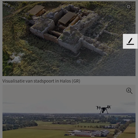
F
e
e
d
b
a
Visualisatie van stadspoort in Halos (GR)
c
k