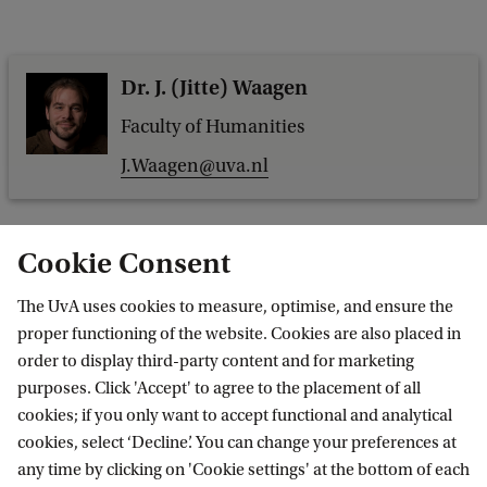
Dr. J. (Jitte) Waagen
Faculty of Humanities
J.Waagen@uva.nl
Cookie Consent
The UvA uses cookies to measure, optimise, and ensure the
proper functioning of the website. Cookies are also placed in
order to display third-party content and for marketing
purposes. Click 'Accept' to agree to the placement of all
Information for
cookies; if you only want to accept functional and analytical
cookies, select ‘Decline’. You can change your preferences at
Prospective Bachelor's students
Go to
any time by clicking on 'Cookie settings' at the bottom of each
Prospective Master's students