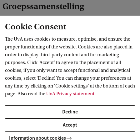
Groepssamenstelling
Onze kleine klassen en persoonlijke aanpak,
Cookie Consent
zorgen voor een optimaal leerproces. Bovendien
The UvA uses cookies to measure, optimise, and ensure the
zorgen we ervoor dat studenten uit heel Nederland
proper functioning of the website. Cookies are also placed in
van diverse achtergronden en uit verschillende
order to display third-party content and for marketing
organisaties bij elkaar in de groep komen.
purposes. Click 'Accept' to agree to the placement of all
Hierdoor ontstaat een dynamische leeromgeving
cookies; if you only want to accept functional and analytical
cookies, select ‘Decline’. You can change your preferences at
waarin je veel van elkaar kunt leren. Je werkt
any time by clicking on 'Cookie settings' at the bottom of each
samen, bespreekt opvattingen en deelt ervaringen.
page. Also read the
UvA Privacy statement
.
Decline
Accept
Geslacht
Information about cookies
58% vrouw / 42% man