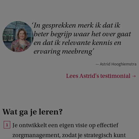
In gesprekken merk ik dat ik
C
beter begrijp waar het over gaat
o
en dat ik relevante kennis en
p
ervaring meebreng
y
Astrid Hooghiemstra
r
i
Lees Astrid's testimonial
g
h
t
Wat ga je leren?
:
Je ontwikkelt een eigen visie op effectief
A
zorgmanagement, zodat je strategisch kunt
B