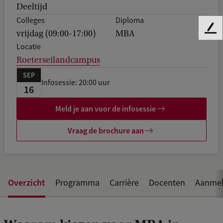
Deeltijd
Colleges
Diploma
F
vrijdag (09:00-17:00)
MBA
e
Locatie
e
Roeterseilandcampus
d
SEP
b
Infosessie: 20:00 uur
a
16
c
Meld je aan voor de infosessie
k
Vraag de brochure aan
Overzicht
Programma
Carrière
Docenten
Aanmel