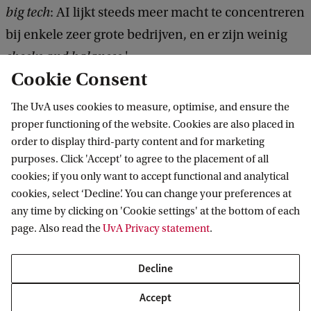
big tech
: AI lijkt steeds meer macht te concentreren
bij enkele zeer grote bedrijven, en er zijn weinig
checks and balances
.'
Cookie Consent
Awareness en actie
The UvA uses cookies to measure, optimise, and ensure the
proper functioning of the website. Cookies are also placed in
Awareness over de voor- en nadelen is volgens De
order to display third-party content and for marketing
Mast een belangrijke eerste stap naar een
purposes. Click 'Accept' to agree to the placement of all
zorgsector die data science optimaal inzet.
cookies; if you only want to accept functional and analytical
Daarnaast zijn er concrete acties nodig om de
cookies, select ‘Decline’. You can change your preferences at
any time by clicking on 'Cookie settings' at the bottom of each
ontwikkelingen in goede banen te leiden. 'Er moet
page. Also read the
UvA Privacy statement
.
een vertaalslag worden gemaakt van de manieren
van werken in de zorg naar de technologische
Decline
oplossingen die big data en AI mogelijk maken.
Accept
Artsen en verpleegkundigen krijgen steeds meer te