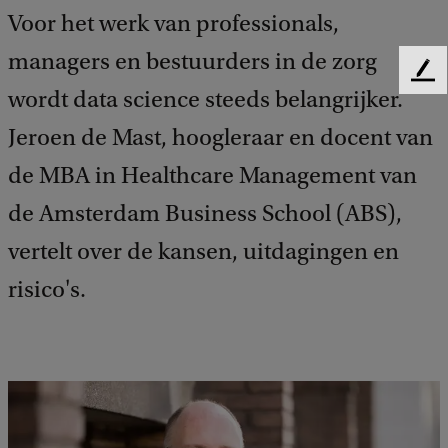
Voor het werk van professionals,
managers en bestuurders in de zorg
F
wordt data science steeds belangrijker.
e
e
Jeroen de Mast, hoogleraar en docent van
d
b
de MBA in Healthcare Management van
a
de Amsterdam Business School (ABS),
c
k
vertelt over de kansen, uitdagingen en
risico's.