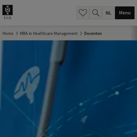
h
.
Menu
.
.
Home
MBA in Healthcare Management
Docenten