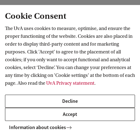
Cookie Consent
The UvA uses cookies to measure, optimise, and ensure the
proper functioning of the website. Cookies are also placed in
order to display third-party content and for marketing
purposes. Click 'Accept' to agree to the placement of all
Information for
cookies; if you only want to accept functional and analytical
cookies, select ‘Decline’. You can change your preferences at
Prospective Bachelor's students
Go to
any time by clicking on 'Cookie settings' at the bottom of each
Prospective Master's students
page. Also read the
UvA Privacy statement
.
Current students
Webmail
Contact
Staff
Academic Calendar
Decline
Journalists
Library
Contact and locations
Accept
Alumni
Vacancies
The UvA and social media
Employers
Information about cookies
Donate
External suppliers
Merchandise