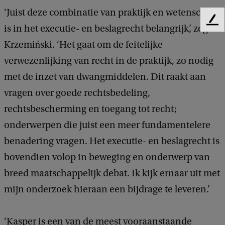
‘Juist deze combinatie van praktijk en wetenschap
F
is in het executie- en beslagrecht belangrijk’, zegt
e
Krzemiński. ‘Het gaat om de feitelijke
e
d
verwezenlijking van recht in de praktijk, zo nodig
b
met de inzet van dwangmiddelen. Dit raakt aan
a
c
vragen over goede rechtsbedeling,
k
rechtsbescherming en toegang tot recht;
onderwerpen die juist een meer fundamentelere
benadering vragen. Het executie- en beslagrecht is
bovendien volop in beweging en onderwerp van
breed maatschappelijk debat. Ik kijk ernaar uit met
mijn onderzoek hieraan een bijdrage te leveren.’
‘Kasper is een van de meest vooraanstaande