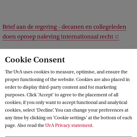
Brief aan de regering - decanen en collegeleden
doen oproep naleving internationaal recht
Cookie Consent
The UvA uses cookies to measure, optimise, and ensure the
proper functioning of the website. Cookies are also placed in
order to display third-party content and for marketing
purposes. Click 'Accept' to agree to the placement of all
Information for
cookies; if you only want to accept functional and analytical
cookies, select ‘Decline’. You can change your preferences at
Prospective Bachelor's students
Go to
any time by clicking on 'Cookie settings' at the bottom of each
Prospective Master's students
page. Also read the
UvA Privacy statement
.
Current students
Webmail