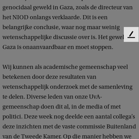
genocidaal geweld in Gaza, zoals de directeur van
het NIOD onlangs verklaarde. Dit is een
belangrijke conclusie, waar nog maar weinig
wetenschappelijke discussie over is. Het geweld in
F
e
Gaza is onaanvaardbaar en moet stoppen.
e
d
b
Wij kunnen als academische gemeenschap veel
a
betekenen door deze resultaten van
c
k
wetenschappelijk onderzoek met de samenleving
te delen. Diverse leden van onze UvA-
gemeenschap doen dit al, in de media of met
politici. Deze week nog deelde een aantal collega’s
deze inzichten met de vaste commissie Buitenland
van de Tweede Kamer. Op die manier hebben we